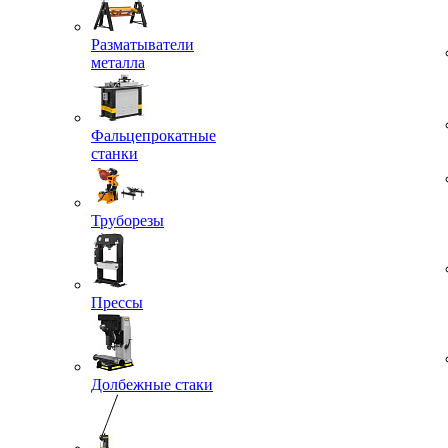
Разматыватели
металла
Фальцепрокатные
станки
Труборезы
Прессы
Долбежные стаки