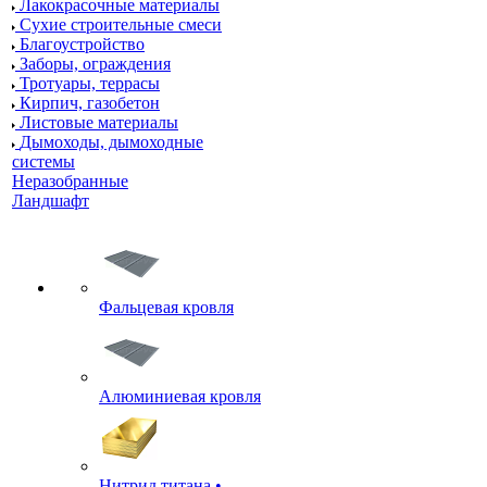
Лакокрасочные материалы
Сухие строительные смеси
Благоустройство
Заборы, ограждения
Тротуары, террасы
Кирпич, газобетон
Листовые материалы
Дымоходы, дымоходные
системы
Неразобранные
Ландшафт
Фальцевая кровля
Алюминиевая кровля
Нитрид титана •