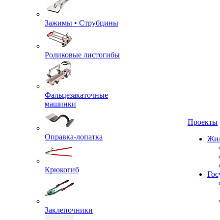
Зажимы • Струбцины
Роликовые листогибы
Фальцезакаточные
машинки
Оправка-лопатка
Проекты
Жил
Крюкогиб
Гос
Заклепочники