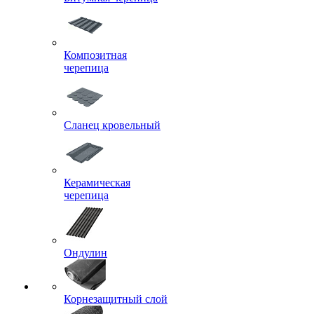
Композитная
черепица
Сланец кровельный
Керамическая
черепица
Ондулин
Корнезащитный слой