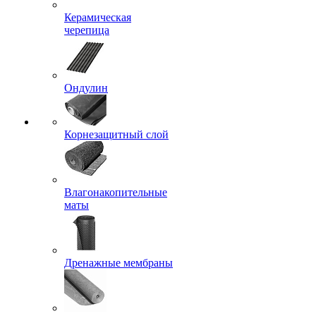
Керамическая
черепица
Ондулин
Корнезащитный слой
Влагонакопительные
маты
Дренажные мембраны