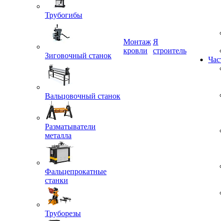
Трубогибы
Монтаж
Я
кровли
строитель
Зиговочный станок
Час
Вальцовочный станок
Разматыватели
металла
Фальцепрокатные
станки
Труборезы