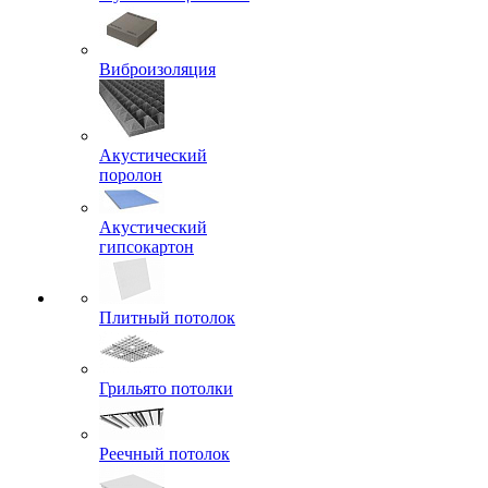
Виброизоляция
Акустический
поролон
Акустический
гипсокартон
Плитный потолок
Грильято потолки
Реечный потолок