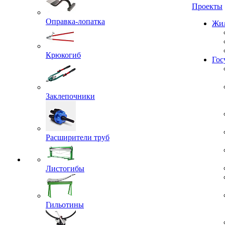
Проекты
Оправка-лопатка
Жил
Крюкогиб
Гос
Заклепочники
Расширители труб
Листогибы
Гильотины