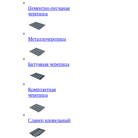
Цементно-песчаная
черепица
Металлочерепица
Битумная черепица
Композитная
черепица
Сланец кровельный