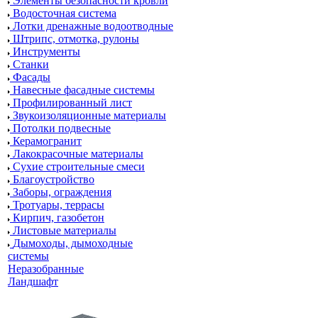
Элементы безопасности кровли
Водосточная система
Лотки дренажные водоотводные
Штрипс, отмотка, рулоны
Инструменты
Станки
Фасады
Навесные фасадные системы
Профилированный лист
Звукоизоляционные материалы
Потолки подвесные
Керамогранит
Лакокрасочные материалы
Сухие строительные смеси
Благоустройство
Заборы, ограждения
Тротуары, террасы
Кирпич, газобетон
Листовые материалы
Дымоходы, дымоходные
системы
Неразобранные
Ландшафт