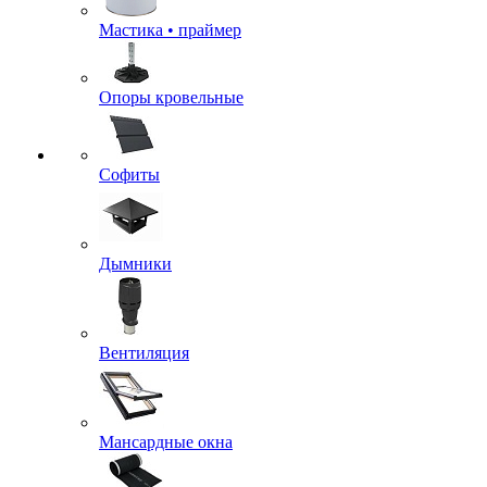
Мастика • праймер
Опоры кровельные
Софиты
Дымники
Вентиляция
Мансардные окна