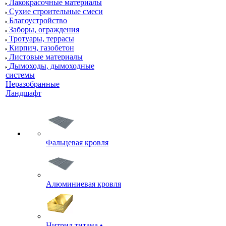
Лакокрасочные материалы
Сухие строительные смеси
Благоустройство
Заборы, ограждения
Тротуары, террасы
Кирпич, газобетон
Листовые материалы
Дымоходы, дымоходные
системы
Неразобранные
Ландшафт
Фальцевая кровля
Алюминиевая кровля
Нитрид титана •