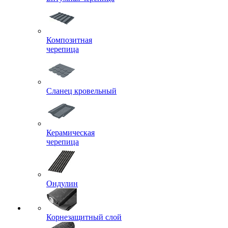
Композитная
черепица
Сланец кровельный
Керамическая
черепица
Ондулин
Корнезащитный слой