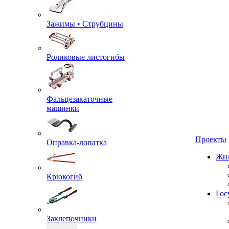
Зажимы • Струбцины
Роликовые листогибы
Фальцезакаточные
машинки
Проекты
Оправка-лопатка
Жил
Крюкогиб
Гос
Заклепочники