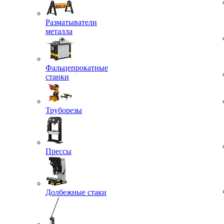
Разматыватели
металла
Фальцепрокатные
станки
Труборезы
Прессы
Долбежные стаки