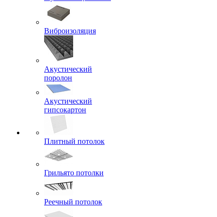
Виброизоляция
Акустический
поролон
Акустический
гипсокартон
Плитный потолок
Грильято потолки
Реечный потолок