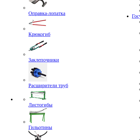
Жил
Оправка-лопатка
Гос
Крюкогиб
Заклепочники
Расширители труб
Листогибы
Гильотины