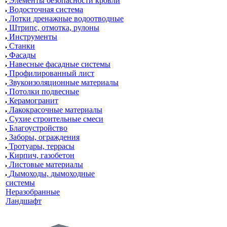
Элементы безопасности кровли
Водосточная система
Лотки дренажные водоотводные
Штрипс, отмотка, рулоны
Инструменты
Станки
Фасады
Навесные фасадные системы
Профилированный лист
Звукоизоляционные материалы
Потолки подвесные
Керамогранит
Лакокрасочные материалы
Сухие строительные смеси
Благоустройство
Заборы, ограждения
Тротуары, террасы
Кирпич, газобетон
Листовые материалы
Дымоходы, дымоходные
системы
Неразобранные
Ландшафт