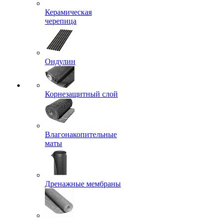
Керамическая
черепица
Ондулин
Корнезащитный слой
Влагонакопительные
маты
Дренажные мембраны