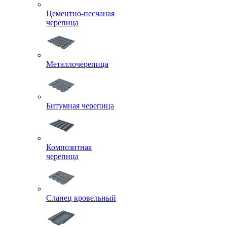
Цементно-песчаная
черепица
Металлочерепица
Битумная черепица
Композитная
черепица
Сланец кровельный