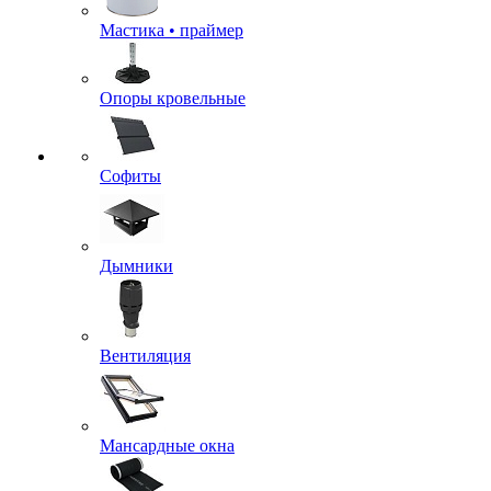
Мастика • праймер
Опоры кровельные
Софиты
Дымники
Вентиляция
Мансардные окна