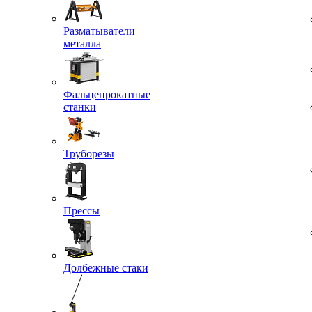
Разматыватели
металла
Фальцепрокатные
станки
Труборезы
Прессы
Долбежные стаки