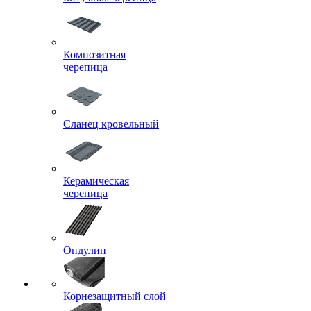
Композитная
черепица
Сланец кровельный
Керамическая
черепица
Ондулин
Корнезащитный слой