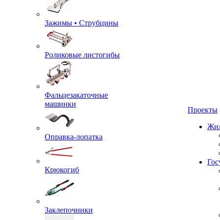
Зажимы • Струбцины
Роликовые листогибы
Фальцезакаточные
машинки
Проекты
Жил
Оправка-лопатка
Крюкогиб
Гос
Заклепочники