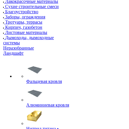
Лакокрасочные материалы
Сухие строительные смеси
Благоустройство
Заборы, ограждения
Тротуары, террасы
Кирпич, газобетон
Листовые материалы
Дымоходы, дымоходные
системы
Неразобранные
Ландшафт
Фальцевая кровля
Алюминиевая кровля
Нитрид титана •