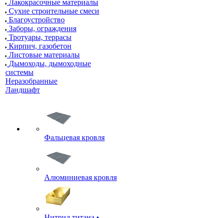
Лакокрасочные материалы
Сухие строительные смеси
Благоустройство
Заборы, ограждения
Тротуары, террасы
Кирпич, газобетон
Листовые материалы
Дымоходы, дымоходные
системы
Неразобранные
Ландшафт
Фальцевая кровля
Алюминиевая кровля
Нитрид титана •