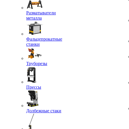
Разматыватели
металла
Фальцепрокатные
станки
Труборезы
Прессы
Долбежные стаки