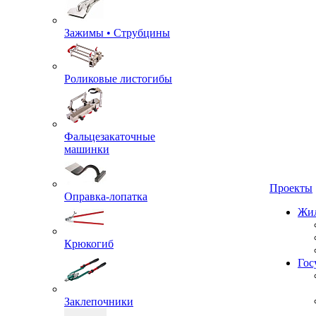
Зажимы • Струбцины
Роликовые листогибы
Фальцезакаточные
машинки
Проекты
Оправка-лопатка
Жил
Крюкогиб
Гос
Заклепочники