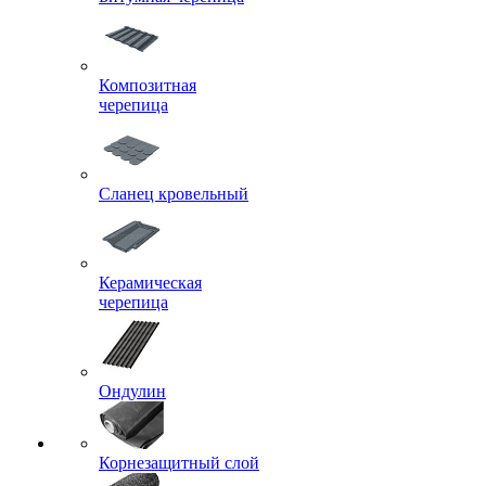
Композитная
черепица
Сланец кровельный
Керамическая
черепица
Ондулин
Корнезащитный слой