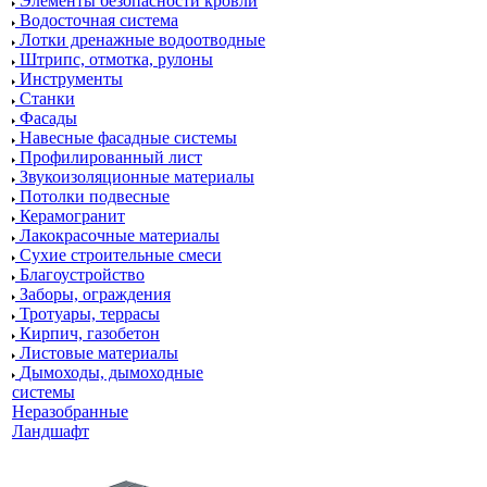
Элементы безопасности кровли
Водосточная система
Лотки дренажные водоотводные
Штрипс, отмотка, рулоны
Инструменты
Станки
Фасады
Навесные фасадные системы
Профилированный лист
Звукоизоляционные материалы
Потолки подвесные
Керамогранит
Лакокрасочные материалы
Сухие строительные смеси
Благоустройство
Заборы, ограждения
Тротуары, террасы
Кирпич, газобетон
Листовые материалы
Дымоходы, дымоходные
системы
Неразобранные
Ландшафт