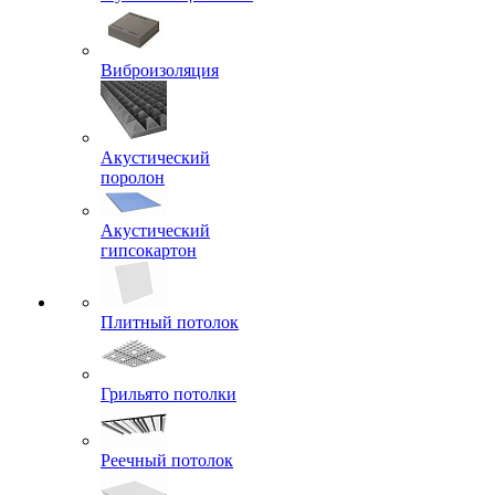
Виброизоляция
Акустический
поролон
Акустический
гипсокартон
Плитный потолок
Грильято потолки
Реечный потолок