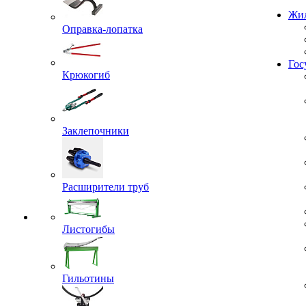
Проекты
Оправка-лопатка
Жил
Крюкогиб
Гос
Заклепочники
Расширители труб
Листогибы
Гильотины