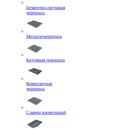
Цементно-песчаная
черепица
Металлочерепица
Битумная черепица
Композитная
черепица
Сланец кровельный