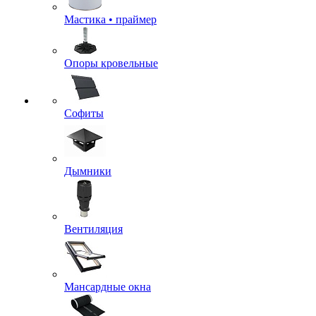
Мастика • праймер
Опоры кровельные
Софиты
Дымники
Вентиляция
Мансардные окна