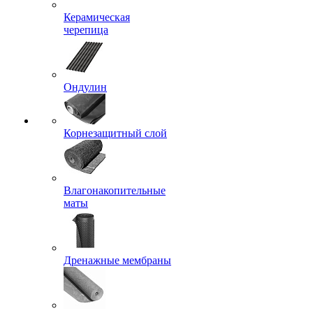
Керамическая
черепица
Ондулин
Корнезащитный слой
Влагонакопительные
маты
Дренажные мембраны