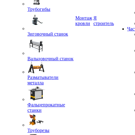
Трубогибы
Монтаж
Я
кровли
строитель
Зиговочный станок
Час
Вальцовочный станок
Разматыватели
металла
Фальцепрокатные
станки
Труборезы