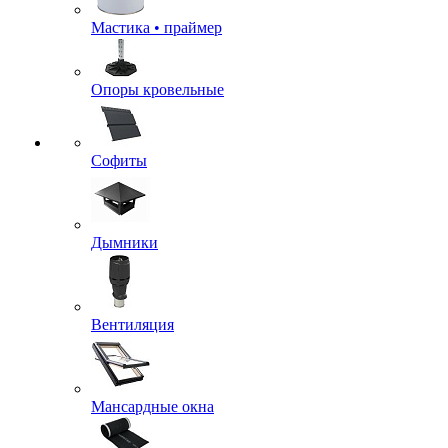
Мастика • праймер
Опоры кровельные
Софиты
Дымники
Вентиляция
Мансардные окна