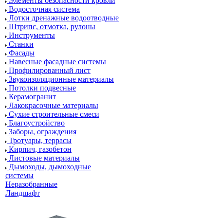
Элементы безопасности кровли
Водосточная система
Лотки дренажные водоотводные
Штрипс, отмотка, рулоны
Инструменты
Станки
Фасады
Навесные фасадные системы
Профилированный лист
Звукоизоляционные материалы
Потолки подвесные
Керамогранит
Лакокрасочные материалы
Сухие строительные смеси
Благоустройство
Заборы, ограждения
Тротуары, террасы
Кирпич, газобетон
Листовые материалы
Дымоходы, дымоходные
системы
Неразобранные
Ландшафт