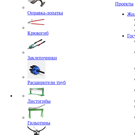
Проекты
Оправка-лопатка
Жил
Крюкогиб
Гос
Заклепочники
Расширители труб
Листогибы
Гильотины