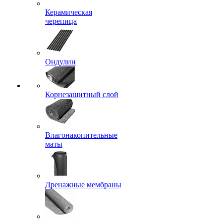
Керамическая
черепица
Ондулин
Корнезащитный слой
Влагонакопительные
маты
Дренажные мембраны