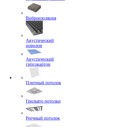
Виброизоляция
Акустический
поролон
Акустический
гипсокартон
Плитный потолок
Грильято потолки
Реечный потолок