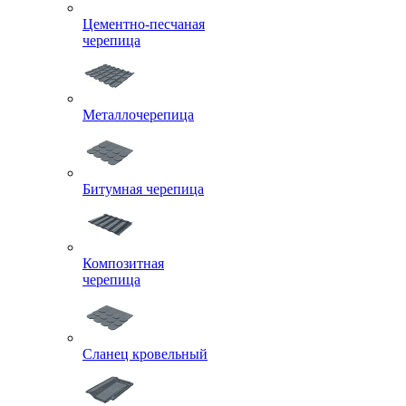
Цементно-песчаная
черепица
Металлочерепица
Битумная черепица
Композитная
черепица
Сланец кровельный