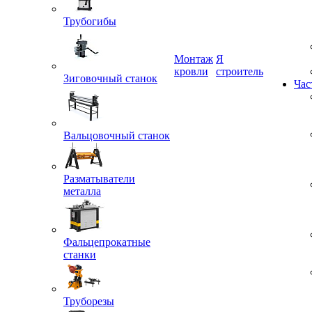
Трубогибы
Монтаж
Я
кровли
строитель
Зиговочный станок
Час
Вальцовочный станок
Разматыватели
металла
Фальцепрокатные
станки
Труборезы