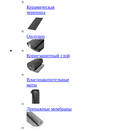
Керамическая
черепица
Ондулин
Корнезащитный слой
Влагонакопительные
маты
Дренажные мембраны