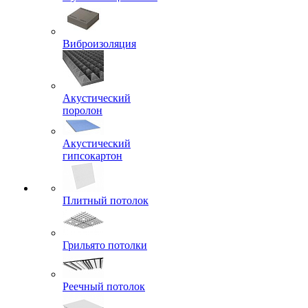
Виброизоляция
Акустический
поролон
Акустический
гипсокартон
Плитный потолок
Грильято потолки
Реечный потолок