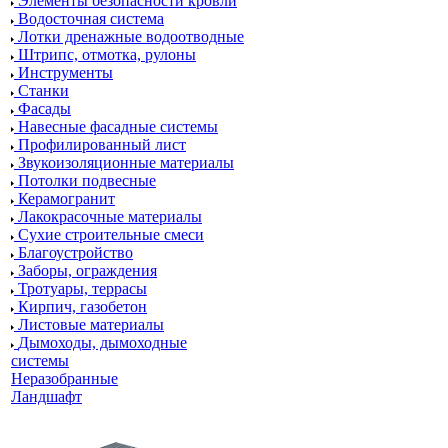
Элементы безопасности кровли
Водосточная система
Лотки дренажные водоотводные
Штрипс, отмотка, рулоны
Инструменты
Станки
Фасады
Навесные фасадные системы
Профилированный лист
Звукоизоляционные материалы
Потолки подвесные
Керамогранит
Лакокрасочные материалы
Сухие строительные смеси
Благоустройство
Заборы, ограждения
Тротуары, террасы
Кирпич, газобетон
Листовые материалы
Дымоходы, дымоходные
системы
Неразобранные
Ландшафт