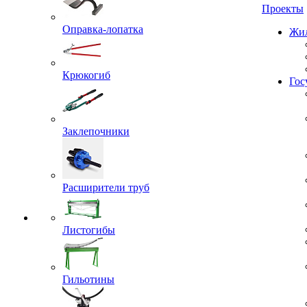
Проекты
Оправка-лопатка
Жил
Крюкогиб
Гос
Заклепочники
Расширители труб
Листогибы
Гильотины