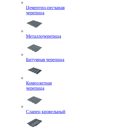
Цементно-песчаная
черепица
Металлочерепица
Битумная черепица
Композитная
черепица
Сланец кровельный