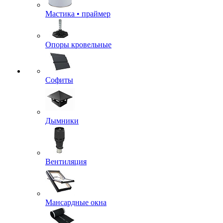
Мастика • праймер
Опоры кровельные
Софиты
Дымники
Вентиляция
Мансардные окна