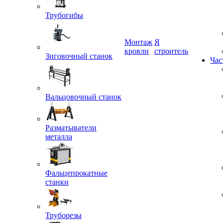
Трубогибы
Монтаж
Я
кровли
строитель
Зиговочный станок
Час
Вальцовочный станок
Разматыватели
металла
Фальцепрокатные
станки
Труборезы