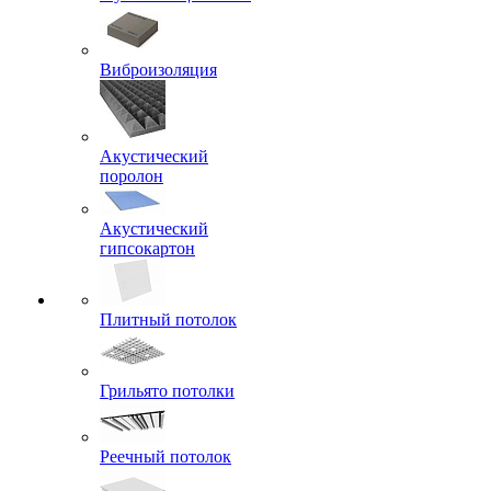
Виброизоляция
Акустический
поролон
Акустический
гипсокартон
Плитный потолок
Грильято потолки
Реечный потолок