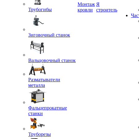
Трубогибы
Монтаж
Я
кровли
строитель
Час
Зиговочный станок
Вальцовочный станок
Разматыватели
металла
Фальцепрокатные
станки
Труборезы