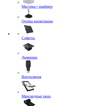
Мастика • праймер
Опоры кровельные
Софиты
Дымники
Вентиляция
Мансардные окна