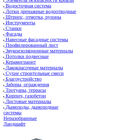
Элементы безопасности кровли
Водосточная система
Лотки дренажные водоотводные
Штрипс, отмотка, рулоны
Инструменты
Станки
Фасады
Навесные фасадные системы
Профилированный лист
Звукоизоляционные материалы
Потолки подвесные
Керамогранит
Лакокрасочные материалы
Сухие строительные смеси
Благоустройство
Заборы, ограждения
Тротуары, террасы
Кирпич, газобетон
Листовые материалы
Дымоходы, дымоходные
системы
Неразобранные
Ландшафт