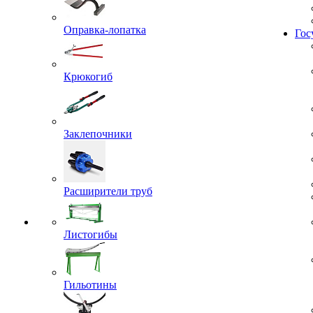
Жил
Оправка-лопатка
Гос
Крюкогиб
Заклепочники
Расширители труб
Листогибы
Гильотины