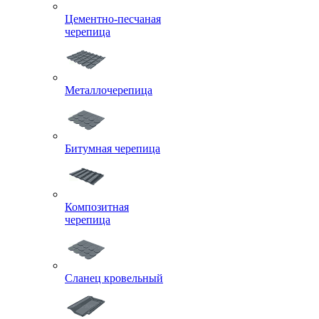
Цементно-песчаная
черепица
Металлочерепица
Битумная черепица
Композитная
черепица
Сланец кровельный