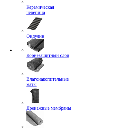
Керамическая
черепица
Ондулин
Корнезащитный слой
Влагонакопительные
маты
Дренажные мембраны