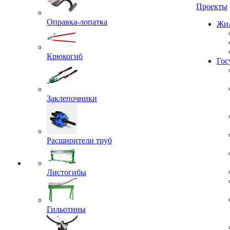
Проекты
Оправка-лопатка
Жил
Крюкогиб
Гос
Заклепочники
Расширители труб
Листогибы
Гильотины