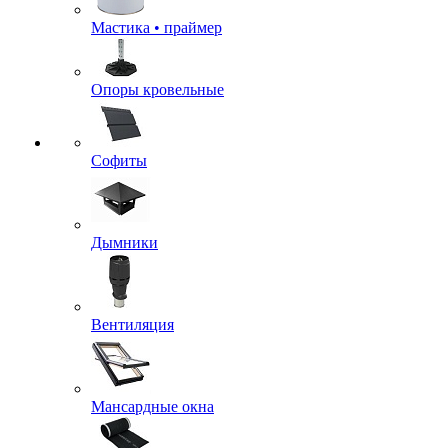
Мастика • праймер
Опоры кровельные
Софиты
Дымники
Вентиляция
Мансардные окна