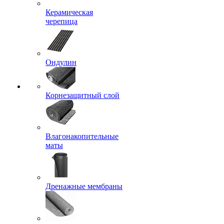
Керамическая
черепица
Ондулин
Корнезащитный слой
Влагонакопительные
маты
Дренажные мембраны