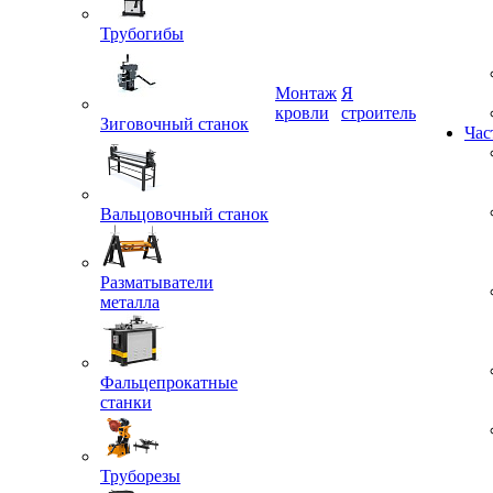
Трубогибы
Монтаж
Я
Зиговочный станок
кровли
строитель
Час
Вальцовочный станок
Разматыватели
металла
Фальцепрокатные
станки
Труборезы