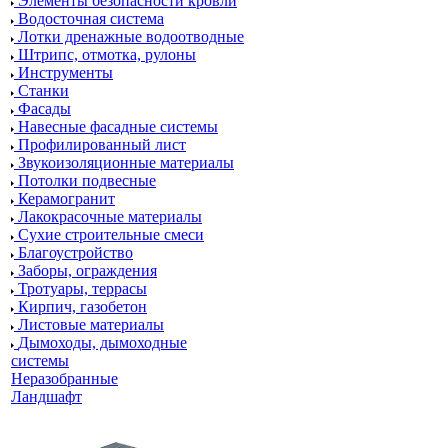
Элементы безопасности кровли
Водосточная система
Лотки дренажные водоотводные
Штрипс, отмотка, рулоны
Инструменты
Станки
Фасады
Навесные фасадные системы
Профилированный лист
Звукоизоляционные материалы
Потолки подвесные
Керамогранит
Лакокрасочные материалы
Сухие строительные смеси
Благоустройство
Заборы, ограждения
Тротуары, террасы
Кирпич, газобетон
Листовые материалы
Дымоходы, дымоходные
системы
Неразобранные
Ландшафт