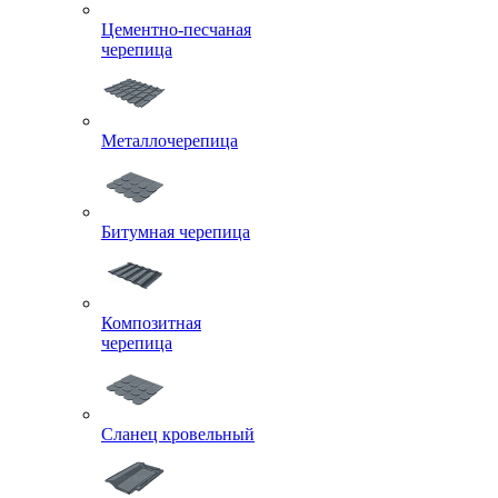
Цементно-песчаная
черепица
Металлочерепица
Битумная черепица
Композитная
черепица
Сланец кровельный