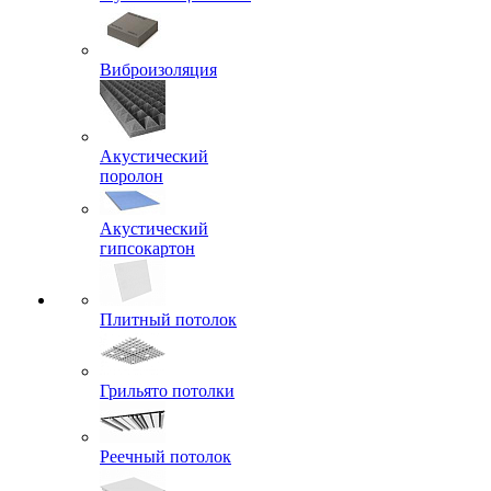
Виброизоляция
Акустический
поролон
Акустический
гипсокартон
Плитный потолок
Грильято потолки
Реечный потолок