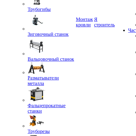
Трубогибы
Монтаж
Я
Зиговочный станок
кровли
строитель
Час
Вальцовочный станок
Разматыватели
металла
Фальцепрокатные
станки
Труборезы