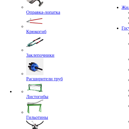
Проекты
Оправка-лопатка
Жил
Крюкогиб
Гос
Заклепочники
Расширители труб
Листогибы
Гильотины