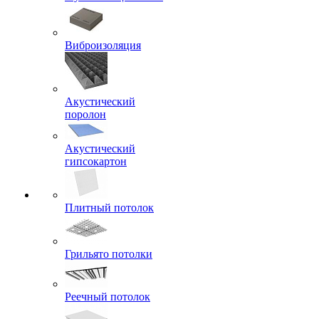
Виброизоляция
Акустический
поролон
Акустический
гипсокартон
Плитный потолок
Грильято потолки
Реечный потолок