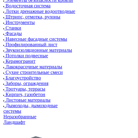
Элементы безопасности кровли
Водосточная система
Лотки дренажные водоотводные
Штрипс, отмотка, рулоны
Инструменты
Станки
Фасады
Навесные фасадные системы
Профилированный лист
Звукоизоляционные материалы
Потолки подвесные
Керамогранит
Лакокрасочные материалы
Сухие строительные смеси
Благоустройство
Заборы, ограждения
Тротуары, террасы
Кирпич, газобетон
Листовые материалы
Дымоходы, дымоходные
системы
Неразобранные
Ландшафт