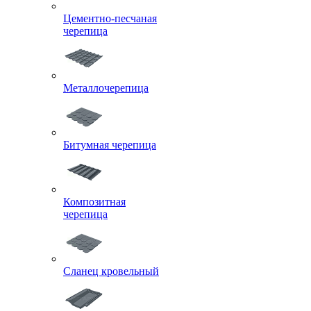
Цементно-песчаная
черепица
Металлочерепица
Битумная черепица
Композитная
черепица
Сланец кровельный