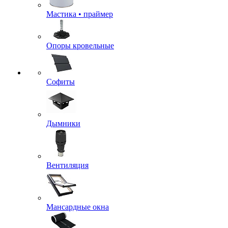
Мастика • праймер
Опоры кровельные
Софиты
Дымники
Вентиляция
Мансардные окна