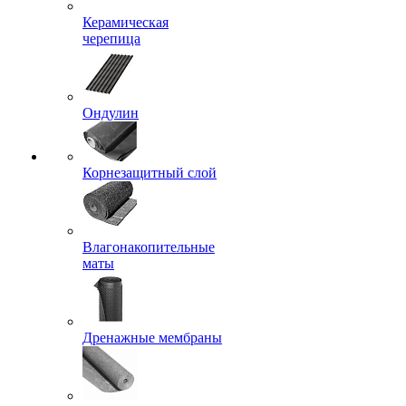
Керамическая
черепица
Ондулин
Корнезащитный слой
Влагонакопительные
маты
Дренажные мембраны