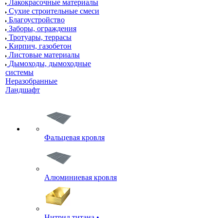
Лакокрасочные материалы
Сухие строительные смеси
Благоустройство
Заборы, ограждения
Тротуары, террасы
Кирпич, газобетон
Листовые материалы
Дымоходы, дымоходные
системы
Неразобранные
Ландшафт
Фальцевая кровля
Алюминиевая кровля
Нитрид титана •