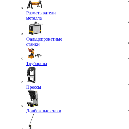
Разматыватели
металла
Фальцепрокатные
станки
Труборезы
Прессы
Долбежные стаки