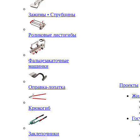
Зажимы • Струбцины
Роликовые листогибы
Фальцезакаточные
машинки
Проекты
Оправка-лопатка
Жил
Крюкогиб
Гос
Заклепочники