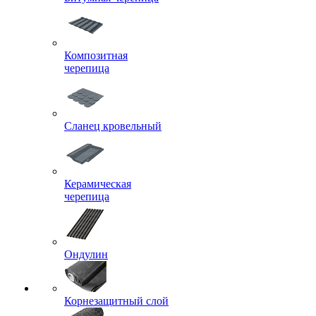
Композитная
черепица
Сланец кровельный
Керамическая
черепица
Ондулин
Корнезащитный слой