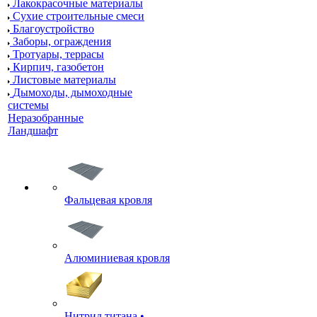
Лакокрасочные материалы
Сухие строительные смеси
Благоустройство
Заборы, ограждения
Тротуары, террасы
Кирпич, газобетон
Листовые материалы
Дымоходы, дымоходные
системы
Неразобранные
Ландшафт
Фальцевая кровля
Алюминиевая кровля
Нитрид титана •