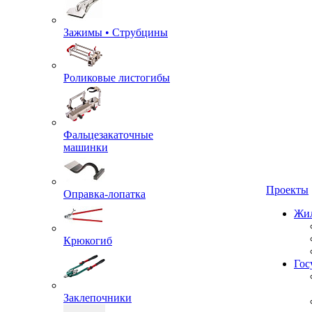
Зажимы • Струбцины
Роликовые листогибы
Фальцезакаточные
машинки
Проекты
Оправка-лопатка
Жил
Крюкогиб
Гос
Заклепочники