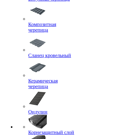
Композитная
черепица
Сланец кровельный
Керамическая
черепица
Ондулин
Корнезащитный слой