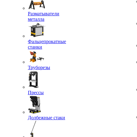
Разматыватели
металла
Фальцепрокатные
станки
Труборезы
Прессы
Долбежные стаки