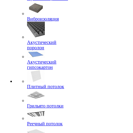
Виброизоляция
Акустический
поролон
Акустический
гипсокартон
Плитный потолок
Грильято потолки
Реечный потолок