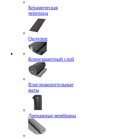
Керамическая
черепица
Ондулин
Корнезащитный слой
Влагонакопительные
маты
Дренажные мембраны