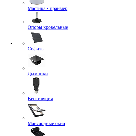
Мастика • праймер
Опоры кровельные
Софиты
Дымники
Вентиляция
Мансардные окна