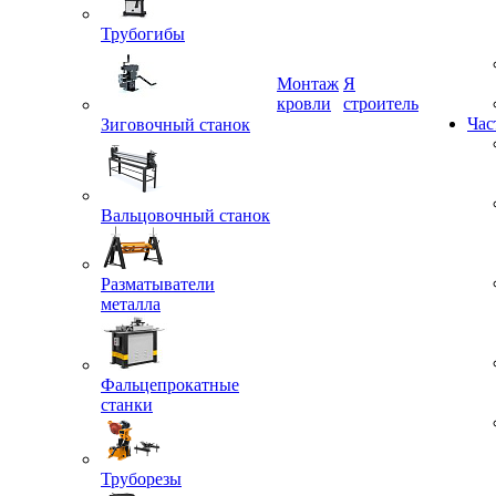
Трубогибы
Монтаж
Я
Зиговочный станок
кровли
строитель
Час
Вальцовочный станок
Разматыватели
металла
Фальцепрокатные
станки
Труборезы