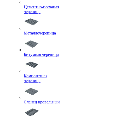
Цементно-песчаная
черепица
Металлочерепица
Битумная черепица
Композитная
черепица
Сланец кровельный