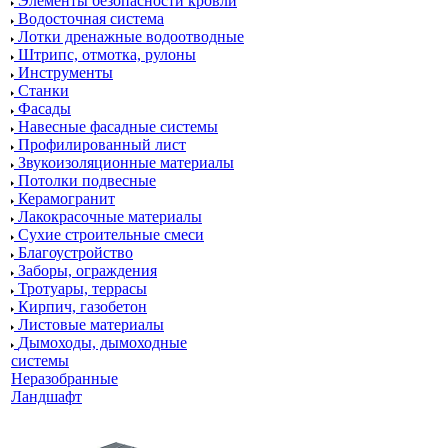
Элементы безопасности кровли
Водосточная система
Лотки дренажные водоотводные
Штрипс, отмотка, рулоны
Инструменты
Станки
Фасады
Навесные фасадные системы
Профилированный лист
Звукоизоляционные материалы
Потолки подвесные
Керамогранит
Лакокрасочные материалы
Сухие строительные смеси
Благоустройство
Заборы, ограждения
Тротуары, террасы
Кирпич, газобетон
Листовые материалы
Дымоходы, дымоходные
системы
Неразобранные
Ландшафт