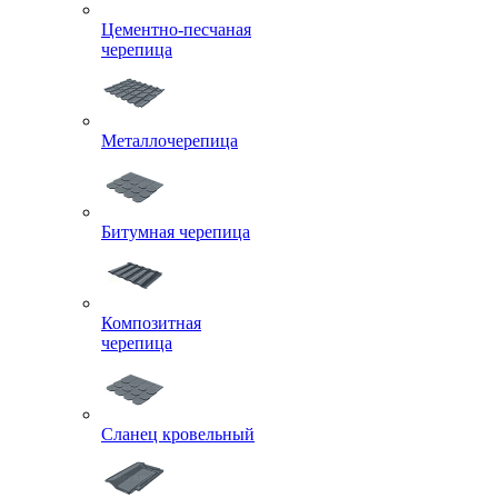
Цементно-песчаная
черепица
Металлочерепица
Битумная черепица
Композитная
черепица
Сланец кровельный