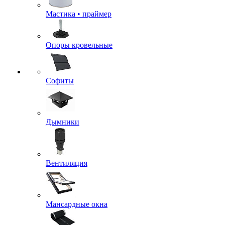
Мастика • праймер
Опоры кровельные
Софиты
Дымники
Вентиляция
Мансардные окна