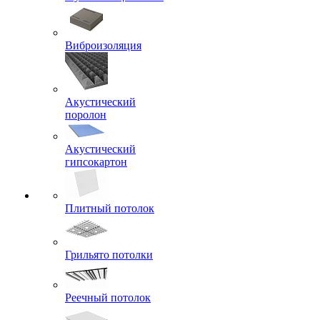
Виброизоляция
Акустический
поролон
Акустический
гипсокартон
Плитный потолок
Грильято потолки
Реечный потолок