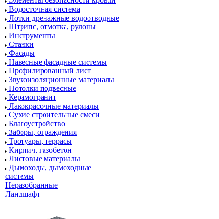
Элементы безопасности кровли
Водосточная система
Лотки дренажные водоотводные
Штрипс, отмотка, рулоны
Инструменты
Станки
Фасады
Навесные фасадные системы
Профилированный лист
Звукоизоляционные материалы
Потолки подвесные
Керамогранит
Лакокрасочные материалы
Сухие строительные смеси
Благоустройство
Заборы, ограждения
Тротуары, террасы
Кирпич, газобетон
Листовые материалы
Дымоходы, дымоходные
системы
Неразобранные
Ландшафт