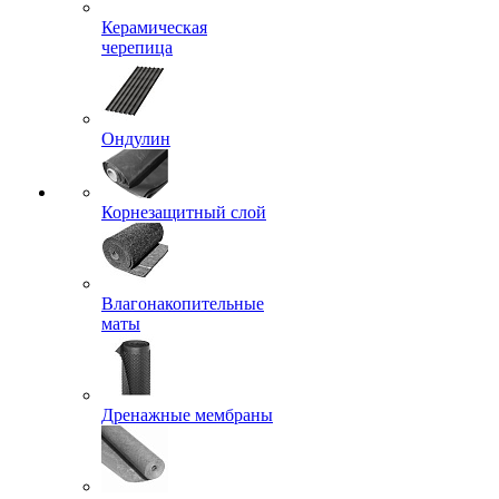
Керамическая
черепица
Ондулин
Корнезащитный слой
Влагонакопительные
маты
Дренажные мембраны