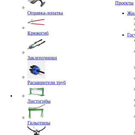
Проекты
Оправка-лопатка
Жил
Крюкогиб
Гос
Заклепочники
Расширители труб
Листогибы
Гильотины