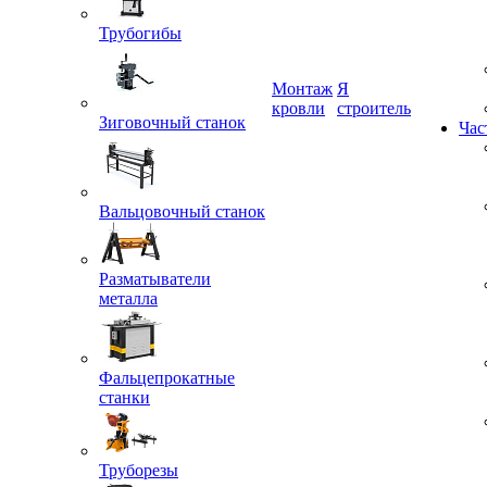
Трубогибы
Монтаж
Я
Зиговочный станок
кровли
строитель
Час
Вальцовочный станок
Разматыватели
металла
Фальцепрокатные
станки
Труборезы