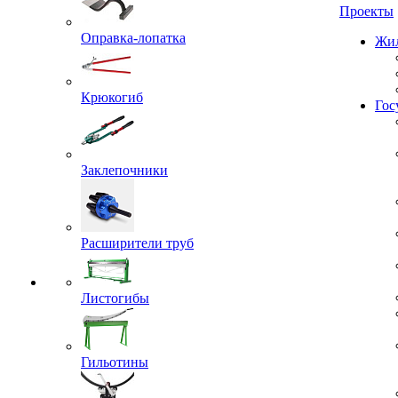
Проекты
Оправка-лопатка
Жил
Крюкогиб
Гос
Заклепочники
Расширители труб
Листогибы
Гильотины