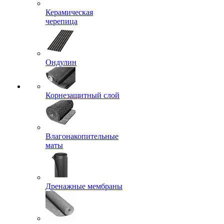
Керамическая
черепица
Ондулин
Корнезащитный слой
Влагонакопительные
маты
Дренажные мембраны