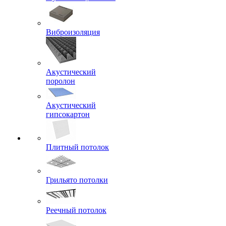
Виброизоляция
Акустический
поролон
Акустический
гипсокартон
Плитный потолок
Грильято потолки
Реечный потолок