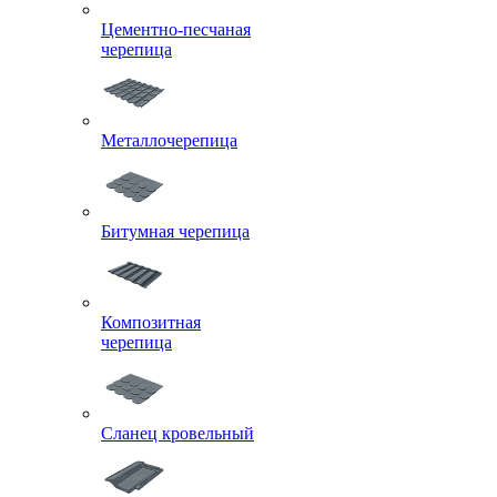
Цементно-песчаная
черепица
Металлочерепица
Битумная черепица
Композитная
черепица
Сланец кровельный