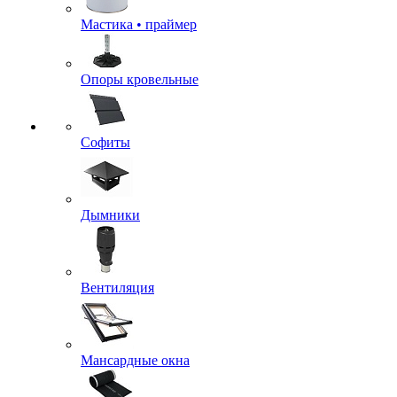
Мастика • праймер
Опоры кровельные
Софиты
Дымники
Вентиляция
Мансардные окна