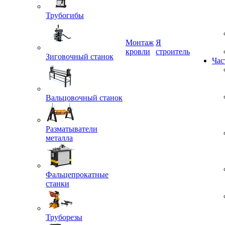
Трубогибы
Монтаж
Я
Зиговочный станок
кровли
строитель
Час
Вальцовочный станок
Разматыватели
металла
Фальцепрокатные
станки
Труборезы