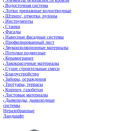
Элементы безопасности кровли
Водосточная система
Лотки дренажные водоотводные
Штрипс, отмотка, рулоны
Инструменты
Станки
Фасады
Навесные фасадные системы
Профилированный лист
Звукоизоляционные материалы
Потолки подвесные
Керамогранит
Лакокрасочные материалы
Сухие строительные смеси
Благоустройство
Заборы, ограждения
Тротуары, террасы
Кирпич, газобетон
Листовые материалы
Дымоходы, дымоходные
системы
Неразобранные
Ландшафт