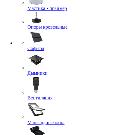
Мастика • праймер
Опоры кровельные
Софиты
Дымники
Вентиляция
Мансардные окна