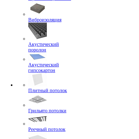
Виброизоляция
Акустический
поролон
Акустический
гипсокартон
Плитный потолок
Грильято потолки
Реечный потолок