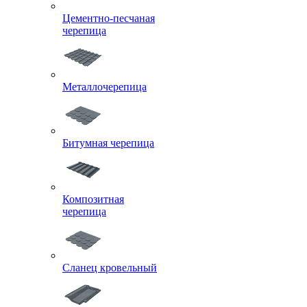
Цементно-песчаная
черепица
Металлочерепица
Битумная черепица
Композитная
черепица
Сланец кровельный