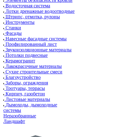
Элементы безопасности кровли
Водосточная система
Лотки дренажные водоотводные
Штрипс, отмотка, рулоны
Инструменты
Станки
Фасады
Навесные фасадные системы
Профилированный лист
Звукоизоляционные материалы
Потолки подвесные
Керамогранит
Лакокрасочные материалы
Сухие строительные смеси
Благоустройство
Заборы, ограждения
Тротуары, террасы
Кирпич, газобетон
Листовые материалы
Дымоходы, дымоходные
системы
Неразобранные
Ландшафт