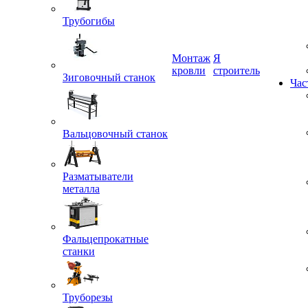
Трубогибы
Монтаж
Я
кровли
строитель
Зиговочный станок
Час
Вальцовочный станок
Разматыватели
металла
Фальцепрокатные
станки
Труборезы