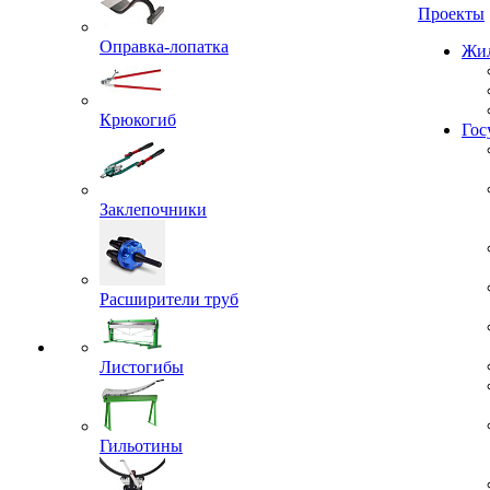
Проекты
Оправка-лопатка
Жил
Крюкогиб
Гос
Заклепочники
Расширители труб
Листогибы
Гильотины