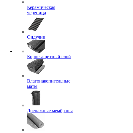
Керамическая
черепица
Ондулин
Корнезащитный слой
Влагонакопительные
маты
Дренажные мембраны