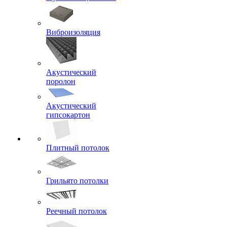
Виброизоляция
Акустический
поролон
Акустический
гипсокартон
Плитный потолок
Грильято потолки
Реечный потолок