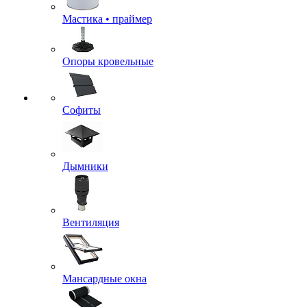
Мастика • праймер
Опоры кровельные
Софиты
Дымники
Вентиляция
Мансардные окна