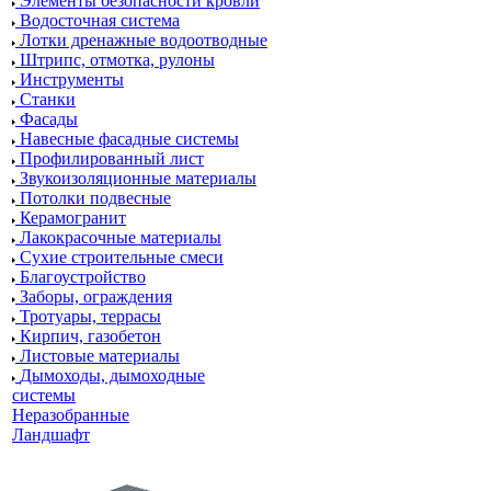
Элементы безопасности кровли
Водосточная система
Лотки дренажные водоотводные
Штрипс, отмотка, рулоны
Инструменты
Станки
Фасады
Навесные фасадные системы
Профилированный лист
Звукоизоляционные материалы
Потолки подвесные
Керамогранит
Лакокрасочные материалы
Сухие строительные смеси
Благоустройство
Заборы, ограждения
Тротуары, террасы
Кирпич, газобетон
Листовые материалы
Дымоходы, дымоходные
системы
Неразобранные
Ландшафт