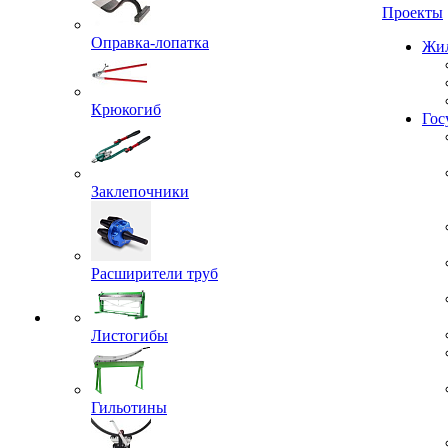
Проекты
Оправка-лопатка
Жил
Крюкогиб
Гос
Заклепочники
Расширители труб
Листогибы
Гильотины