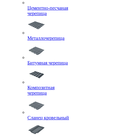
Цементно-песчаная
черепица
Металлочерепица
Битумная черепица
Композитная
черепица
Сланец кровельный