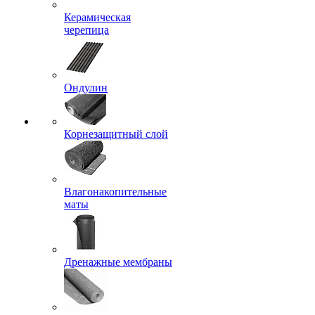
Керамическая
черепица
Ондулин
Корнезащитный слой
Влагонакопительные
маты
Дренажные мембраны