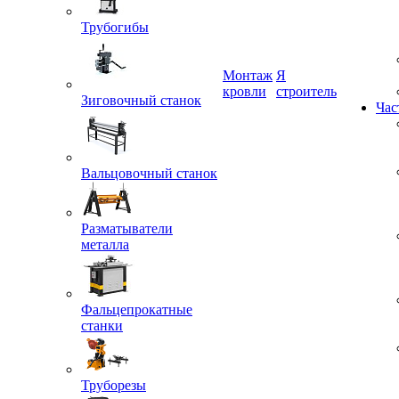
Трубогибы
Монтаж
Я
кровли
строитель
Зиговочный станок
Час
Вальцовочный станок
Разматыватели
металла
Фальцепрокатные
станки
Труборезы