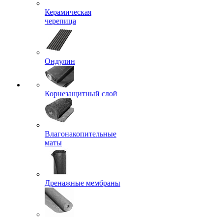
Керамическая
черепица
Ондулин
Корнезащитный слой
Влагонакопительные
маты
Дренажные мембраны