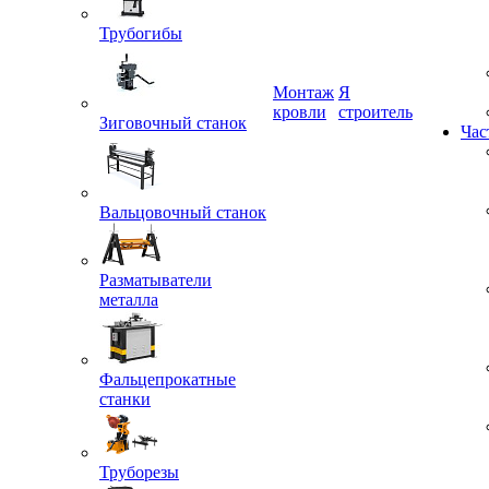
Трубогибы
Монтаж
Я
кровли
строитель
Зиговочный станок
Час
Вальцовочный станок
Разматыватели
металла
Фальцепрокатные
станки
Труборезы