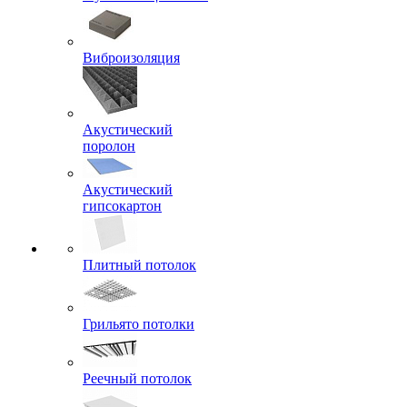
Виброизоляция
Акустический
поролон
Акустический
гипсокартон
Плитный потолок
Грильято потолки
Реечный потолок