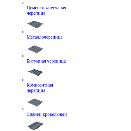
Цементно-песчаная
черепица
Металлочерепица
Битумная черепица
Композитная
черепица
Сланец кровельный