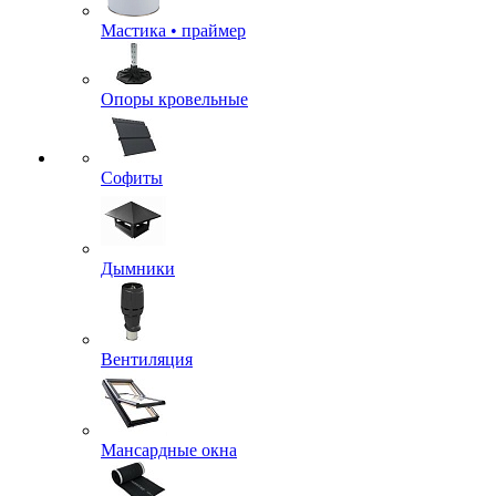
Мастика • праймер
Опоры кровельные
Софиты
Дымники
Вентиляция
Мансардные окна