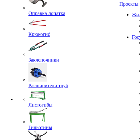
Проекты
Оправка-лопатка
Жил
Крюкогиб
Гос
Заклепочники
Расширители труб
Листогибы
Гильотины