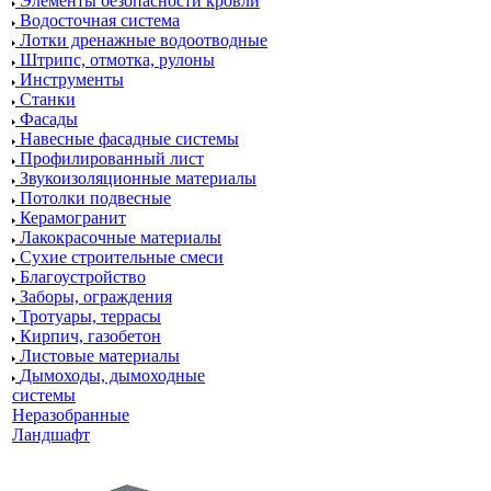
Элементы безопасности кровли
Водосточная система
Лотки дренажные водоотводные
Штрипс, отмотка, рулоны
Инструменты
Станки
Фасады
Навесные фасадные системы
Профилированный лист
Звукоизоляционные материалы
Потолки подвесные
Керамогранит
Лакокрасочные материалы
Сухие строительные смеси
Благоустройство
Заборы, ограждения
Тротуары, террасы
Кирпич, газобетон
Листовые материалы
Дымоходы, дымоходные
системы
Неразобранные
Ландшафт