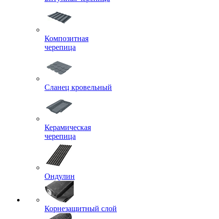
Композитная
черепица
Сланец кровельный
Керамическая
черепица
Ондулин
Корнезащитный слой