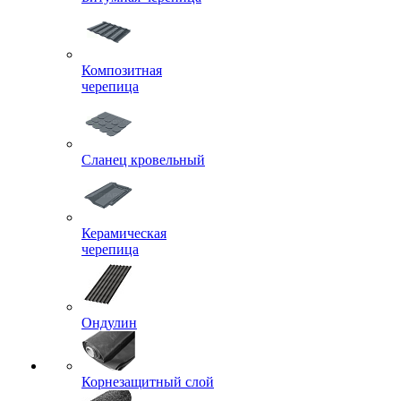
Композитная
черепица
Сланец кровельный
Керамическая
черепица
Ондулин
Корнезащитный слой