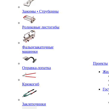
Зажимы • Струбцины
Роликовые листогибы
Фальцезакаточные
машинки
Проекты
Жил
Оправка-лопатка
Крюкогиб
Гос
Заклепочники