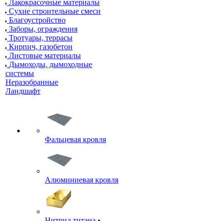
Лакокрасочные материалы
Сухие строительные смеси
Благоустройство
Заборы, ограждения
Тротуары, террасы
Кирпич, газобетон
Листовые материалы
Дымоходы, дымоходные
системы
Неразобранные
Ландшафт
Фальцевая кровля
Алюминиевая кровля
Нитрид титана •