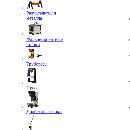
Разматыватели
металла
Фальцепрокатные
станки
Труборезы
Прессы
Долбежные стаки