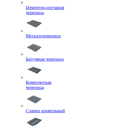
Цементно-песчаная
черепица
Металлочерепица
Битумная черепица
Композитная
черепица
Сланец кровельный