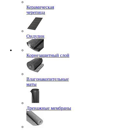
Керамическая
черепица
Ондулин
Корнезащитный слой
Влагонакопительные
маты
Дренажные мембраны