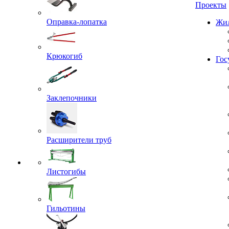
Проекты
Оправка-лопатка
Жил
Крюкогиб
Гос
Заклепочники
Расширители труб
Листогибы
Гильотины