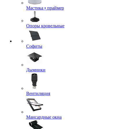
Мастика • праймер
Опоры кровельные
Софиты
Дымники
Вентиляция
Мансардные окна