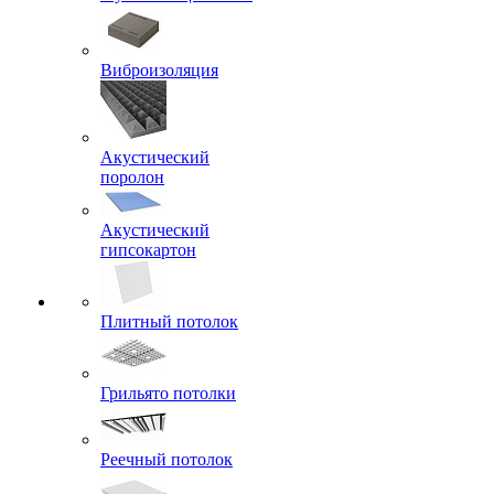
Виброизоляция
Акустический
поролон
Акустический
гипсокартон
Плитный потолок
Грильято потолки
Реечный потолок