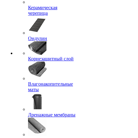
Керамическая
черепица
Ондулин
Корнезащитный слой
Влагонакопительные
маты
Дренажные мембраны