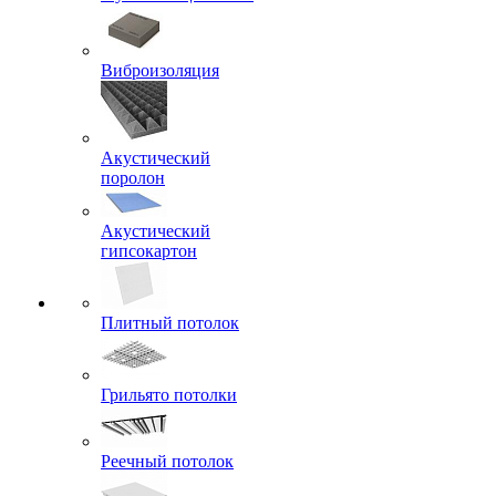
Виброизоляция
Акустический
поролон
Акустический
гипсокартон
Плитный потолок
Грильято потолки
Реечный потолок