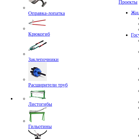
Проекты
Жил
Оправка-лопатка
Крюкогиб
Гос
Заклепочники
Расширители труб
Листогибы
Гильотины