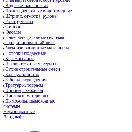
Элементы безопасности кровли
Водосточная система
Лотки дренажные водоотводные
Штрипс, отмотка, рулоны
Инструменты
Станки
Фасады
Навесные фасадные системы
Профилированный лист
Звукоизоляционные материалы
Потолки подвесные
Керамогранит
Лакокрасочные материалы
Сухие строительные смеси
Благоустройство
Заборы, ограждения
Тротуары, террасы
Кирпич, газобетон
Листовые материалы
Дымоходы, дымоходные
системы
Неразобранные
Ландшафт