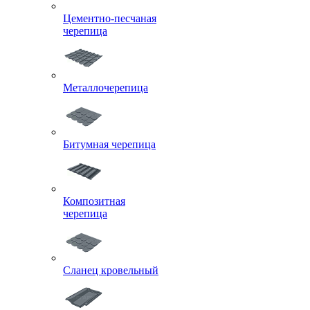
Цементно-песчаная
черепица
Металлочерепица
Битумная черепица
Композитная
черепица
Сланец кровельный