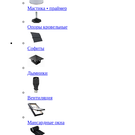
Мастика • праймер
Опоры кровельные
Софиты
Дымники
Вентиляция
Мансардные окна