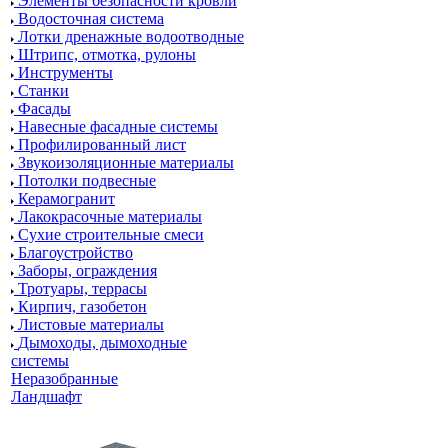
Элементы безопасности кровли
Водосточная система
Лотки дренажные водоотводные
Штрипс, отмотка, рулоны
Инструменты
Станки
Фасады
Навесные фасадные системы
Профилированный лист
Звукоизоляционные материалы
Потолки подвесные
Керамогранит
Лакокрасочные материалы
Сухие строительные смеси
Благоустройство
Заборы, ограждения
Тротуары, террасы
Кирпич, газобетон
Листовые материалы
Дымоходы, дымоходные
системы
Неразобранные
Ландшафт