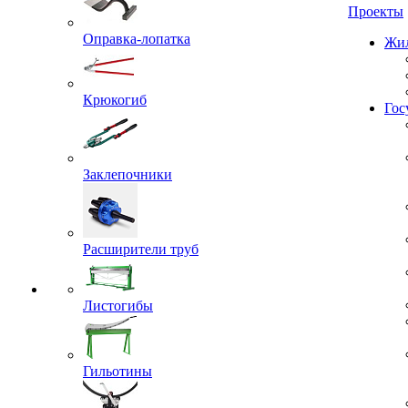
Проекты
Оправка-лопатка
Жил
Крюкогиб
Гос
Заклепочники
Расширители труб
Листогибы
Гильотины