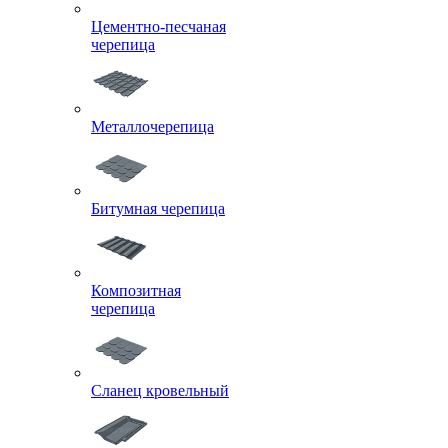
Цементно-песчаная
черепица
Металлочерепица
Битумная черепица
Композитная
черепица
Сланец кровельный