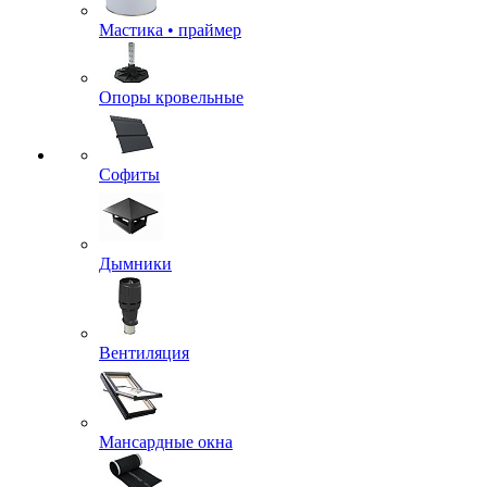
Мастика • праймер
Опоры кровельные
Софиты
Дымники
Вентиляция
Мансардные окна