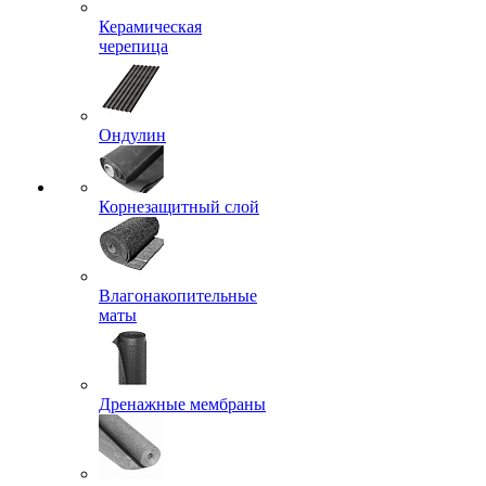
Керамическая
черепица
Ондулин
Корнезащитный слой
Влагонакопительные
маты
Дренажные мембраны