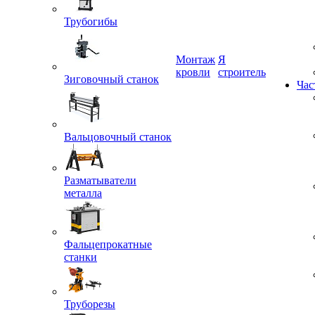
Трубогибы
Монтаж
Я
кровли
строитель
Зиговочный станок
Час
Вальцовочный станок
Разматыватели
металла
Фальцепрокатные
станки
Труборезы