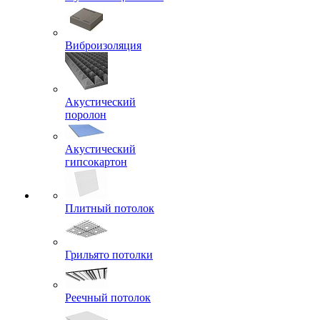
Виброизоляция
Акустический
поролон
Акустический
гипсокартон
Плитный потолок
Грильято потолки
Реечный потолок