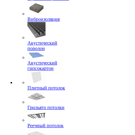
Виброизоляция
Акустический
поролон
Акустический
гипсокартон
Плитный потолок
Грильято потолки
Реечный потолок