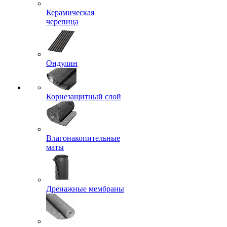
Керамическая
черепица
Ондулин
Корнезащитный слой
Влагонакопительные
маты
Дренажные мембраны