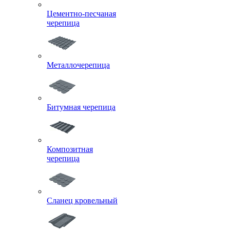
Цементно-песчаная
черепица
Металлочерепица
Битумная черепица
Композитная
черепица
Сланец кровельный