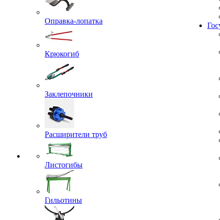
Жил
Оправка-лопатка
Гос
Крюкогиб
Заклепочники
Расширители труб
Листогибы
Гильотины