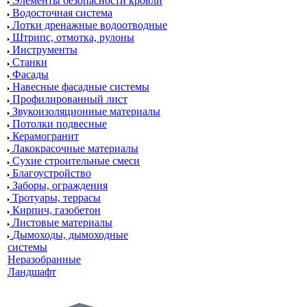
Элементы безопасности кровли
Водосточная система
Лотки дренажные водоотводные
Штрипс, отмотка, рулоны
Инструменты
Станки
Фасады
Навесные фасадные системы
Профилированный лист
Звукоизоляционные материалы
Потолки подвесные
Керамогранит
Лакокрасочные материалы
Сухие строительные смеси
Благоустройство
Заборы, ограждения
Тротуары, террасы
Кирпич, газобетон
Листовые материалы
Дымоходы, дымоходные
системы
Неразобранные
Ландшафт