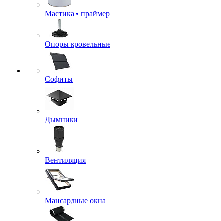
Мастика • праймер
Опоры кровельные
Софиты
Дымники
Вентиляция
Мансардные окна