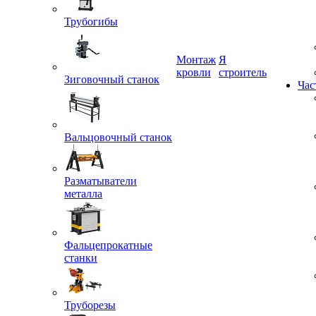
Трубогибы
Монтаж
Я
кровли
строитель
Зиговочный станок
Час
Вальцовочный станок
Разматыватели
металла
Фальцепрокатные
станки
Труборезы