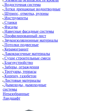
Элементы безопасности кровли
Водосточная система
Лотки дренажные водоотводные
Штрипс, отмотка, рулоны
Инструменты
Станки
Фасады
Навесные фасадные системы
Профилированный лист
Звукоизоляционные материалы
Потолки подвесные
Керамогранит
Лакокрасочные материалы
Сухие строительные смеси
Благоустройство
Заборы, ограждения
Тротуары, террасы
Кирпич, газобетон
Листовые материалы
Дымоходы, дымоходные
системы
Неразобранные
Ландшафт