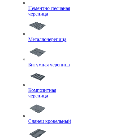
Цементно-песчаная
черепица
Металлочерепица
Битумная черепица
Композитная
черепица
Сланец кровельный