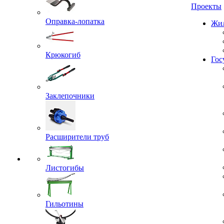
Проекты
Оправка-лопатка
Жил
Крюкогиб
Гос
Заклепочники
Расширители труб
Листогибы
Гильотины