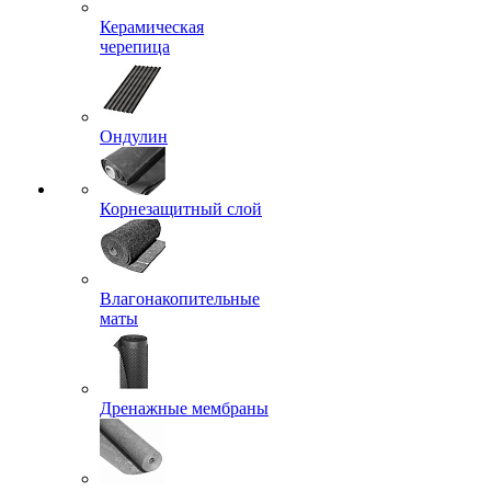
Керамическая
черепица
Ондулин
Корнезащитный слой
Влагонакопительные
маты
Дренажные мембраны