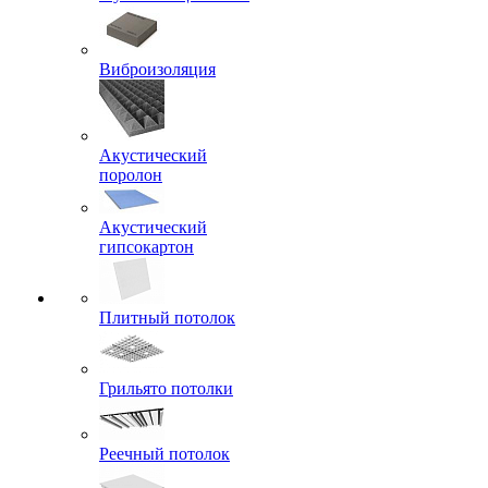
Виброизоляция
Акустический
поролон
Акустический
гипсокартон
Плитный потолок
Грильято потолки
Реечный потолок