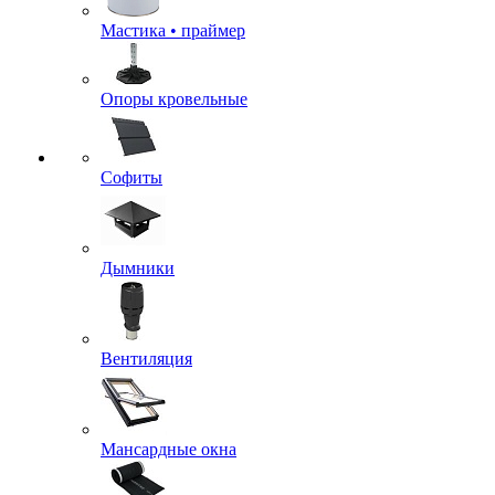
Мастика • праймер
Опоры кровельные
Софиты
Дымники
Вентиляция
Мансардные окна