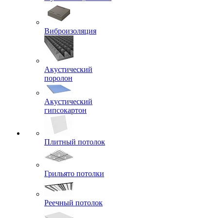
Виброизоляция
Акустический
поролон
Акустический
гипсокартон
Плитный потолок
Грильято потолки
Реечный потолок