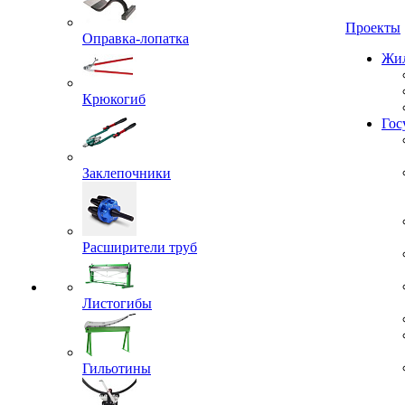
Проекты
Оправка-лопатка
Жил
Крюкогиб
Гос
Заклепочники
Расширители труб
Листогибы
Гильотины