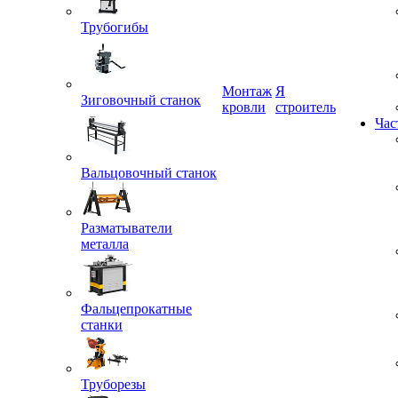
Трубогибы
Монтаж
Я
кровли
строитель
Зиговочный станок
Час
Вальцовочный станок
Разматыватели
металла
Фальцепрокатные
станки
Труборезы