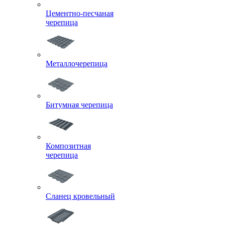
Цементно-песчаная
черепица
Металлочерепица
Битумная черепица
Композитная
черепица
Сланец кровельный