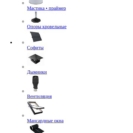
Мастика • праймер
Опоры кровельные
Софиты
Дымники
Вентиляция
Мансардные окна