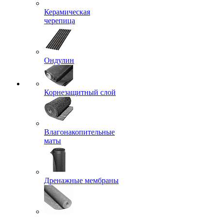
Керамическая
черепица
Ондулин
Корнезащитный слой
Влагонакопительные
маты
Дренажные мембраны