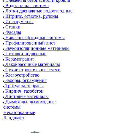
Элементы безопасности кровли
Водосточная система
Лотки дренажные водоотводные
Штрипс, отмотка, рулоны
Инструменты
Станки
Фасады
Навесные фасадные системы
Профилированный лист
Звукоизоляционные материалы
Потолки подвесные
Керамогранит
Лакокрасочные материалы
Сухие строительные смеси
Благоустройство
Заборы, ограждения
Тротуары, террасы
Кирпич, газобетон
Листовые материалы
Дымоходы, дымоходные
системы
Неразобранные
Ландшафт