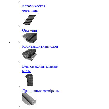
Керамическая
черепица
Ондулин
Корнезащитный слой
Влагонакопительные
маты
Дренажные мембраны