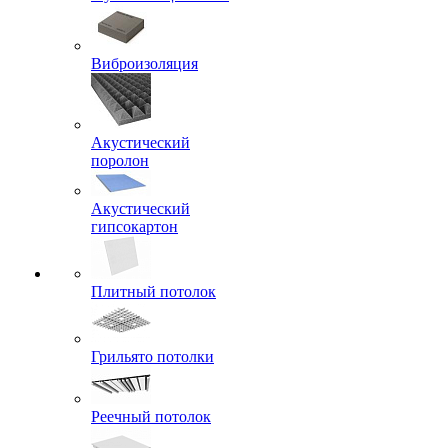
Виброизоляция
Акустический
поролон
Акустический
гипсокартон
Плитный потолок
Грильято потолки
Реечный потолок