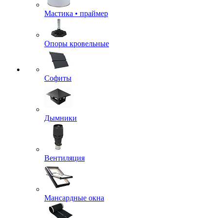
Мастика • праймер
Опоры кровельные
Софиты
Дымники
Вентиляция
Мансардные окна