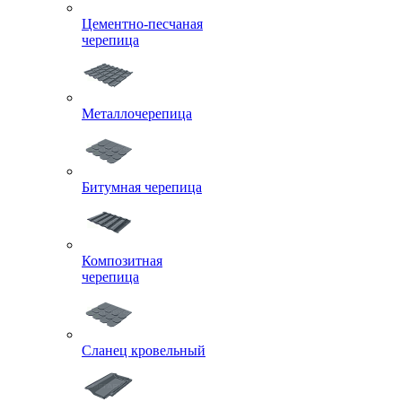
Цементно-песчаная
черепица
Металлочерепица
Битумная черепица
Композитная
черепица
Сланец кровельный