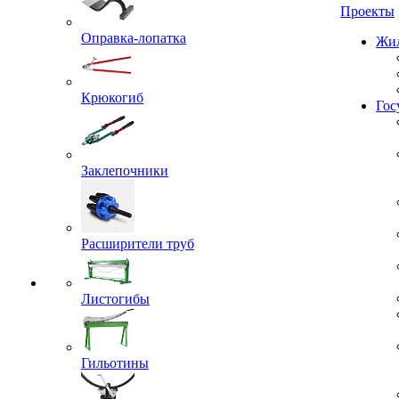
Проекты
Оправка-лопатка
Жил
Крюкогиб
Гос
Заклепочники
Расширители труб
Листогибы
Гильотины