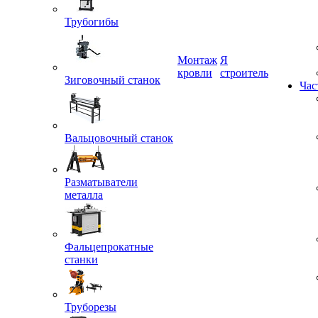
Трубогибы
Монтаж
Я
кровли
строитель
Зиговочный станок
Час
Вальцовочный станок
Разматыватели
металла
Фальцепрокатные
станки
Труборезы