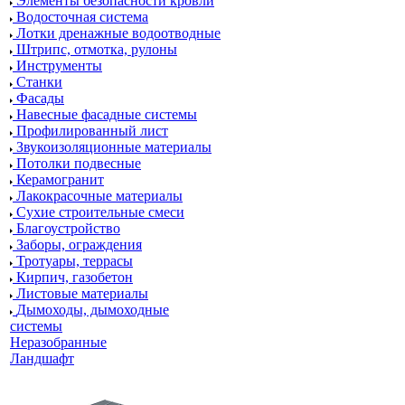
Элементы безопасности кровли
Водосточная система
Лотки дренажные водоотводные
Штрипс, отмотка, рулоны
Инструменты
Станки
Фасады
Навесные фасадные системы
Профилированный лист
Звукоизоляционные материалы
Потолки подвесные
Керамогранит
Лакокрасочные материалы
Сухие строительные смеси
Благоустройство
Заборы, ограждения
Тротуары, террасы
Кирпич, газобетон
Листовые материалы
Дымоходы, дымоходные
системы
Неразобранные
Ландшафт