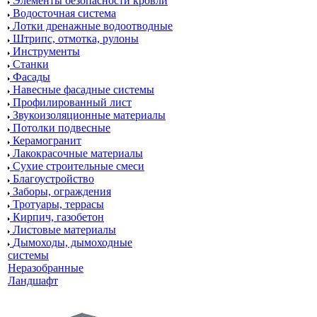
Элементы безопасности кровли
Водосточная система
Лотки дренажные водоотводные
Штрипс, отмотка, рулоны
Инструменты
Станки
Фасады
Навесные фасадные системы
Профилированный лист
Звукоизоляционные материалы
Потолки подвесные
Керамогранит
Лакокрасочные материалы
Сухие строительные смеси
Благоустройство
Заборы, ограждения
Тротуары, террасы
Кирпич, газобетон
Листовые материалы
Дымоходы, дымоходные
системы
Неразобранные
Ландшафт