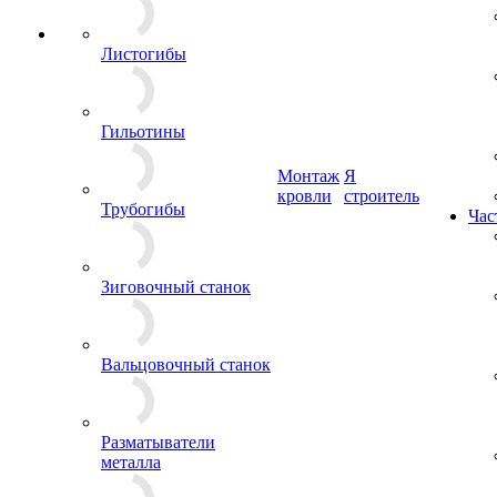
Листогибы
Гильотины
Монтаж
Я
кровли
строитель
Трубогибы
Час
Зиговочный станок
Вальцовочный станок
Разматыватели
металла