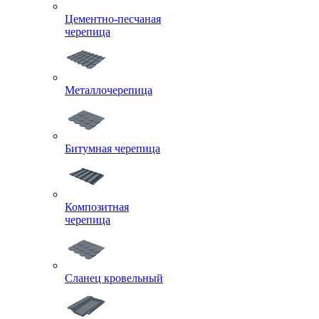
Цементно-песчаная
черепица
Металлочерепица
Битумная черепица
Композитная
черепица
Сланец кровельный