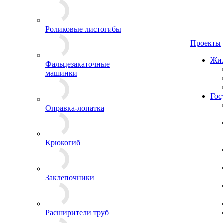
Роликовые листогибы
Проекты
Жил
Фальцезакаточные
машинки
Гос
Оправка-лопатка
Крюкогиб
Заклепочники
Расширители труб