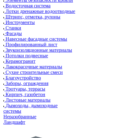
Элементы безопасности кровли
Водосточная система
Лотки дренажные водоотводные
Штрипс, отмотка, рулоны
Инструменты
Станки
Фасады
Навесные фасадные системы
Профилированный лист
Звукоизоляционные материалы
Потолки подвесные
Керамогранит
Лакокрасочные материалы
Сухие строительные смеси
Благоустройство
Заборы, ограждения
Тротуары, террасы
Кирпич, газобетон
Листовые материалы
Дымоходы, дымоходные
системы
Неразобранные
Ландшафт