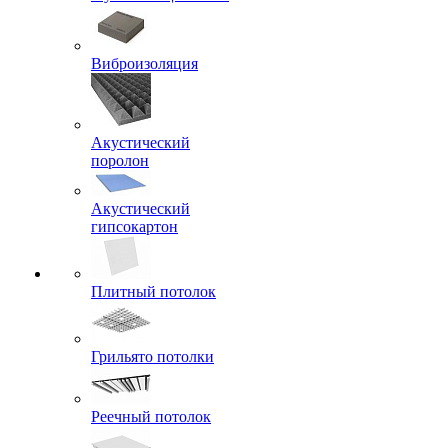
Виброизоляция
Акустический
поролон
Акустический
гипсокартон
Плитный потолок
Грильято потолки
Реечный потолок