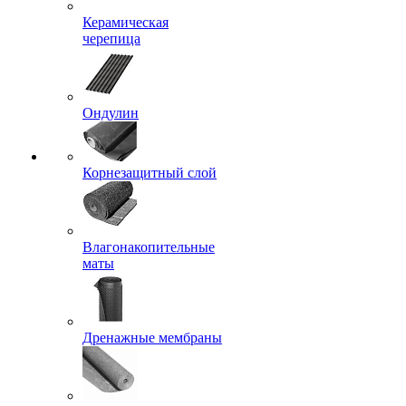
Керамическая
черепица
Ондулин
Корнезащитный слой
Влагонакопительные
маты
Дренажные мембраны