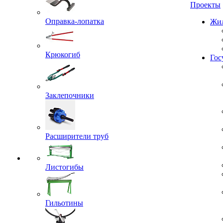
Проекты
Оправка-лопатка
Жил
Крюкогиб
Гос
Заклепочники
Расширители труб
Листогибы
Гильотины