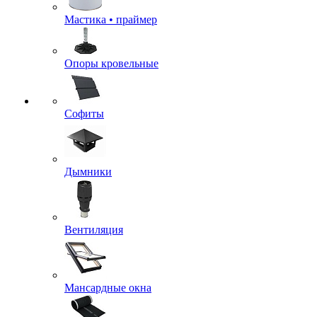
Мастика • праймер
Опоры кровельные
Софиты
Дымники
Вентиляция
Мансардные окна