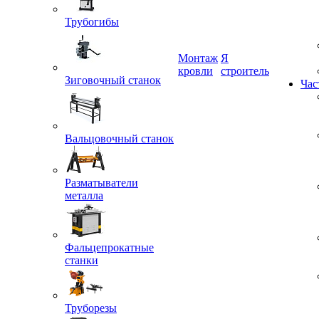
Трубогибы
Монтаж
Я
Зиговочный станок
кровли
строитель
Час
Вальцовочный станок
Разматыватели
металла
Фальцепрокатные
станки
Труборезы