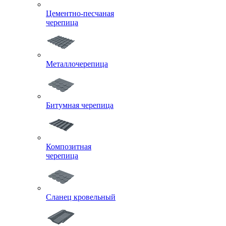
Цементно-песчаная
черепица
Металлочерепица
Битумная черепица
Композитная
черепица
Сланец кровельный