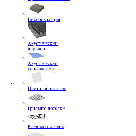
Виброизоляция
Акустический
поролон
Акустический
гипсокартон
Плитный потолок
Грильято потолки
Реечный потолок