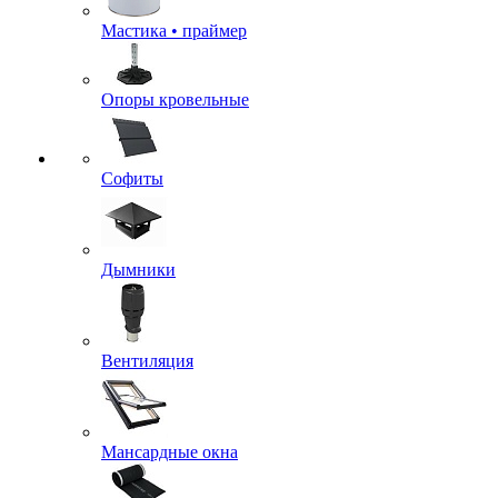
Мастика • праймер
Опоры кровельные
Софиты
Дымники
Вентиляция
Мансардные окна