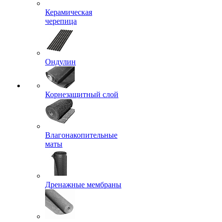
Керамическая
черепица
Ондулин
Корнезащитный слой
Влагонакопительные
маты
Дренажные мембраны