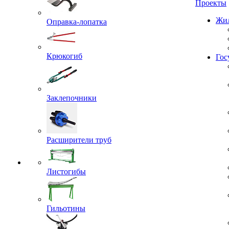
Проекты
Оправка-лопатка
Жил
Крюкогиб
Гос
Заклепочники
Расширители труб
Листогибы
Гильотины