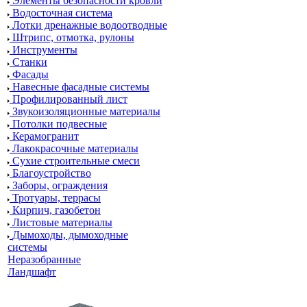
Элементы безопасности кровли
Водосточная система
Лотки дренажные водоотводные
Штрипс, отмотка, рулоны
Инструменты
Станки
Фасады
Навесные фасадные системы
Профилированный лист
Звукоизоляционные материалы
Потолки подвесные
Керамогранит
Лакокрасочные материалы
Сухие строительные смеси
Благоустройство
Заборы, ограждения
Тротуары, террасы
Кирпич, газобетон
Листовые материалы
Дымоходы, дымоходные
системы
Неразобранные
Ландшафт