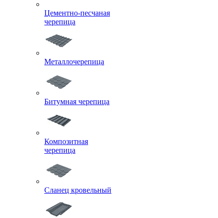
Цементно-песчаная
черепица
Металлочерепица
Битумная черепица
Композитная
черепица
Сланец кровельный