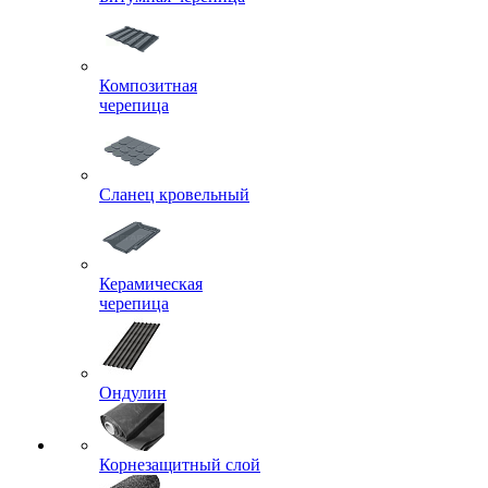
Композитная
черепица
Сланец кровельный
Керамическая
черепица
Ондулин
Корнезащитный слой