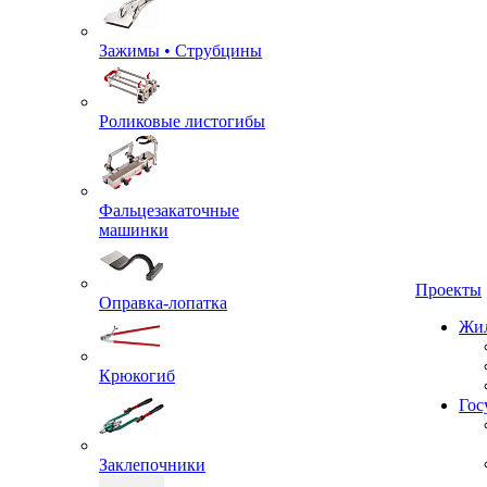
Зажимы • Струбцины
Роликовые листогибы
Фальцезакаточные
машинки
Проекты
Оправка-лопатка
Жил
Крюкогиб
Гос
Заклепочники