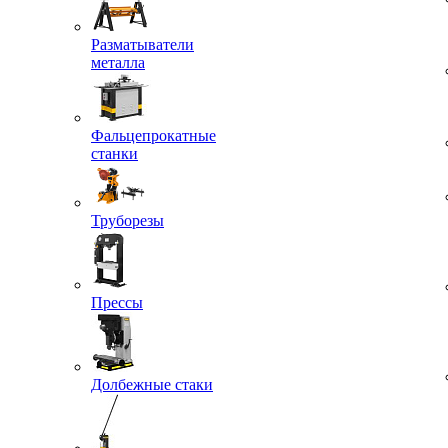
Разматыватели
металла
Фальцепрокатные
станки
Труборезы
Прессы
Долбежные стаки