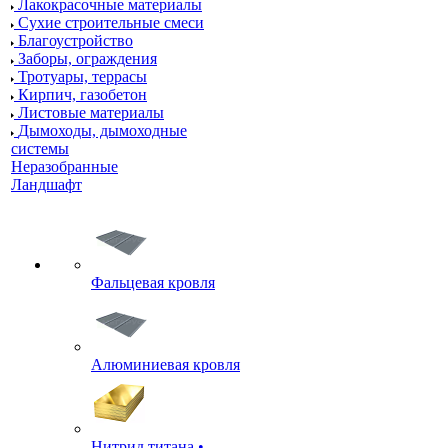
Лакокрасочные материалы
Сухие строительные смеси
Благоустройство
Заборы, ограждения
Тротуары, террасы
Кирпич, газобетон
Листовые материалы
Дымоходы, дымоходные
системы
Неразобранные
Ландшафт
Фальцевая кровля
Алюминиевая кровля
Нитрид титана •