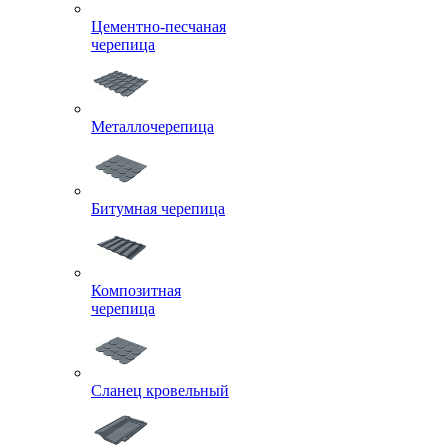
Цементно-песчаная
черепица
Металлочерепица
Битумная черепица
Композитная
черепица
Сланец кровельный