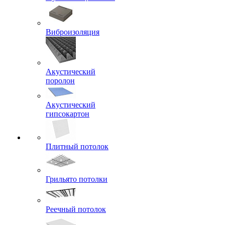
Виброизоляция
Акустический
поролон
Акустический
гипсокартон
Плитный потолок
Грильято потолки
Реечный потолок