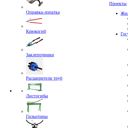
Проекты
Оправка-лопатка
Жил
Крюкогиб
Гос
Заклепочники
Расширители труб
Листогибы
Гильотины