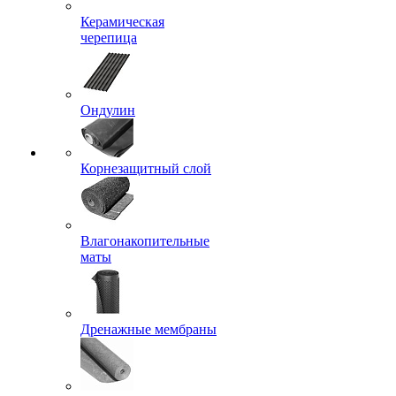
Керамическая
черепица
Ондулин
Корнезащитный слой
Влагонакопительные
маты
Дренажные мембраны