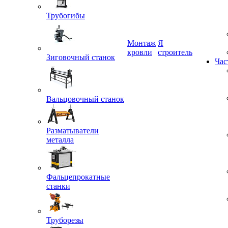
Трубогибы
Монтаж
Я
Зиговочный станок
кровли
строитель
Час
Вальцовочный станок
Разматыватели
металла
Фальцепрокатные
станки
Труборезы