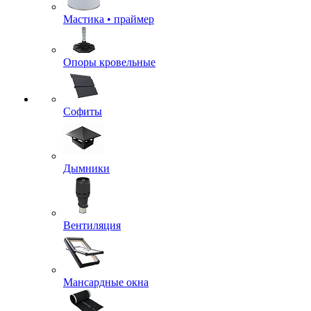
Мастика • праймер
Опоры кровельные
Софиты
Дымники
Вентиляция
Мансардные окна