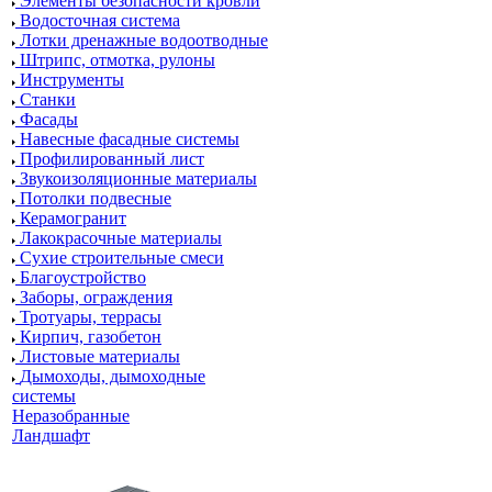
Элементы безопасности кровли
Водосточная система
Лотки дренажные водоотводные
Штрипс, отмотка, рулоны
Инструменты
Станки
Фасады
Навесные фасадные системы
Профилированный лист
Звукоизоляционные материалы
Потолки подвесные
Керамогранит
Лакокрасочные материалы
Сухие строительные смеси
Благоустройство
Заборы, ограждения
Тротуары, террасы
Кирпич, газобетон
Листовые материалы
Дымоходы, дымоходные
системы
Неразобранные
Ландшафт