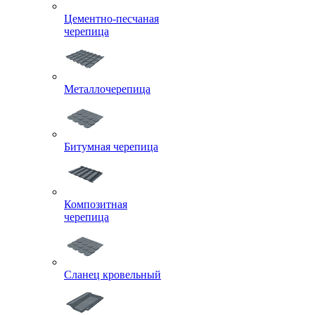
Цементно-песчаная
черепица
Металлочерепица
Битумная черепица
Композитная
черепица
Сланец кровельный