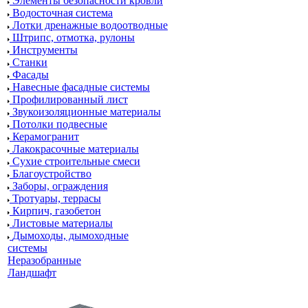
Элементы безопасности кровли
Водосточная система
Лотки дренажные водоотводные
Штрипс, отмотка, рулоны
Инструменты
Станки
Фасады
Навесные фасадные системы
Профилированный лист
Звукоизоляционные материалы
Потолки подвесные
Керамогранит
Лакокрасочные материалы
Сухие строительные смеси
Благоустройство
Заборы, ограждения
Тротуары, террасы
Кирпич, газобетон
Листовые материалы
Дымоходы, дымоходные
системы
Неразобранные
Ландшафт