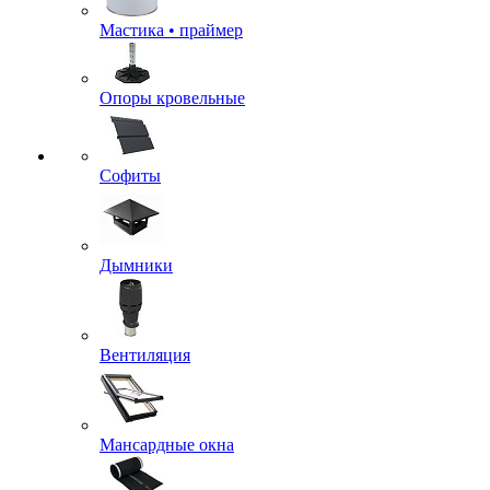
Мастика • праймер
Опоры кровельные
Софиты
Дымники
Вентиляция
Мансардные окна