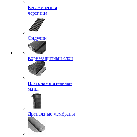
Керамическая
черепица
Ондулин
Корнезащитный слой
Влагонакопительные
маты
Дренажные мембраны