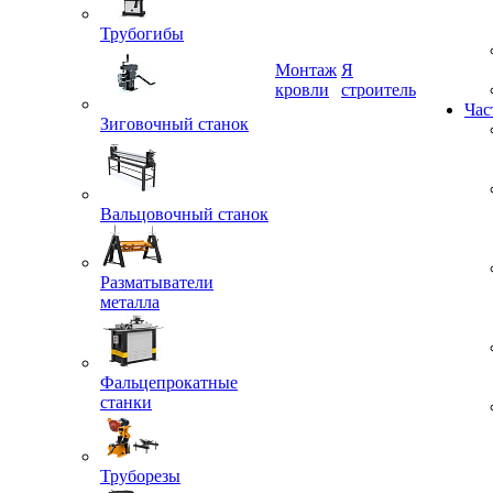
Трубогибы
Монтаж
Я
Зиговочный станок
кровли
строитель
Час
Вальцовочный станок
Разматыватели
металла
Фальцепрокатные
станки
Труборезы