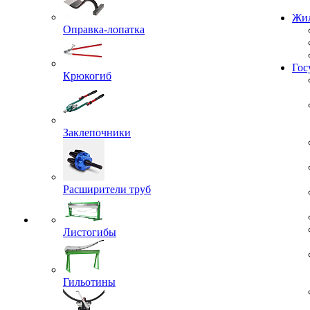
Проекты
Оправка-лопатка
Жил
Крюкогиб
Гос
Заклепочники
Расширители труб
Листогибы
Гильотины