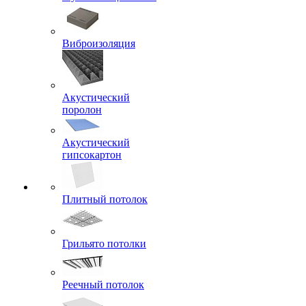
Виброизоляция
Акустический
поролон
Акустический
гипсокартон
Плитный потолок
Грильято потолки
Реечный потолок