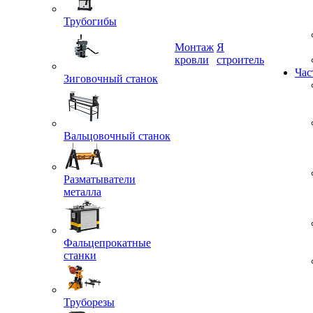
Трубогибы
Монтаж
Я
Зиговочный станок
кровли
строитель
Час
Вальцовочный станок
Разматыватели
металла
Фальцепрокатные
станки
Труборезы