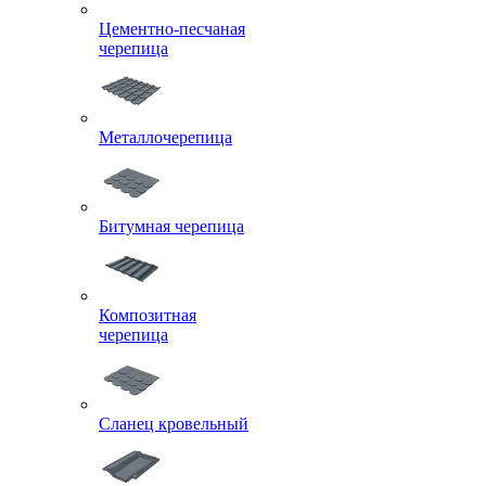
Цементно-песчаная
черепица
Металлочерепица
Битумная черепица
Композитная
черепица
Сланец кровельный