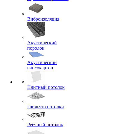
Виброизоляция
Акустический
поролон
Акустический
гипсокартон
Плитный потолок
Грильято потолки
Реечный потолок