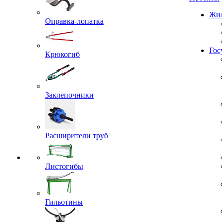
Проекты
Оправка-лопатка
Жил
Крюкогиб
Гос
Заклепочники
Расширители труб
Листогибы
Гильотины