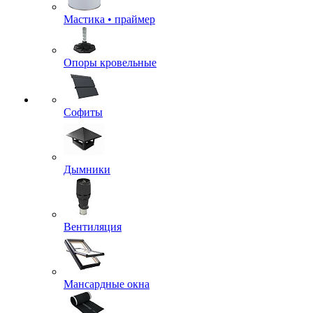
Мастика • праймер
Опоры кровельные
Софиты
Дымники
Вентиляция
Мансардные окна