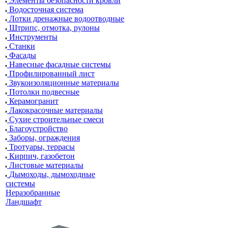
Элементы безопасности кровли
Водосточная система
Лотки дренажные водоотводные
Штрипс, отмотка, рулоны
Инструменты
Станки
Фасады
Навесные фасадные системы
Профилированный лист
Звукоизоляционные материалы
Потолки подвесные
Керамогранит
Лакокрасочные материалы
Сухие строительные смеси
Благоустройство
Заборы, ограждения
Тротуары, террасы
Кирпич, газобетон
Листовые материалы
Дымоходы, дымоходные
системы
Неразобранные
Ландшафт