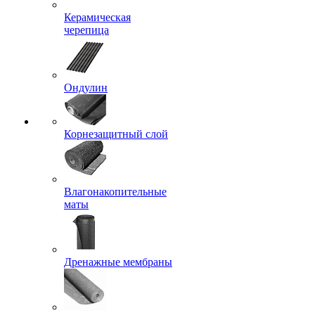
Керамическая
черепица
Ондулин
Корнезащитный слой
Влагонакопительные
маты
Дренажные мембраны