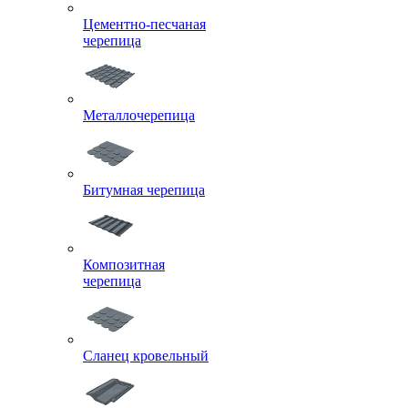
Цементно-песчаная
черепица
Металлочерепица
Битумная черепица
Композитная
черепица
Сланец кровельный