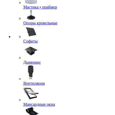
Мастика • праймер
Опоры кровельные
Софиты
Дымники
Вентиляция
Мансардные окна