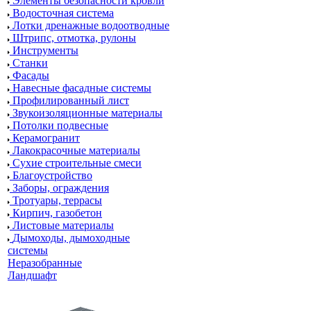
Элементы безопасности кровли
Водосточная система
Лотки дренажные водоотводные
Штрипс, отмотка, рулоны
Инструменты
Станки
Фасады
Навесные фасадные системы
Профилированный лист
Звукоизоляционные материалы
Потолки подвесные
Керамогранит
Лакокрасочные материалы
Сухие строительные смеси
Благоустройство
Заборы, ограждения
Тротуары, террасы
Кирпич, газобетон
Листовые материалы
Дымоходы, дымоходные
системы
Неразобранные
Ландшафт