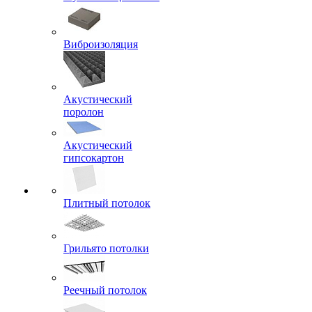
Виброизоляция
Акустический
поролон
Акустический
гипсокартон
Плитный потолок
Грильято потолки
Реечный потолок