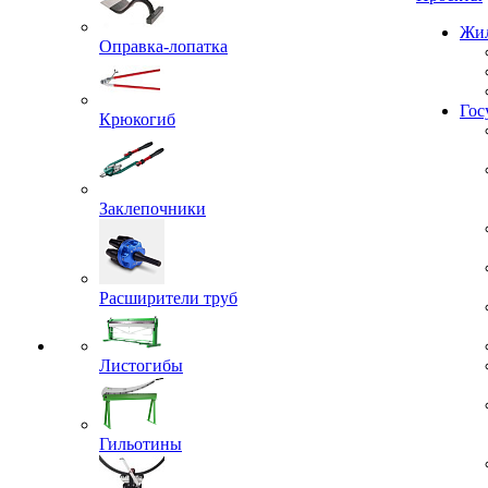
Проекты
Оправка-лопатка
Жил
Крюкогиб
Гос
Заклепочники
Расширители труб
Листогибы
Гильотины