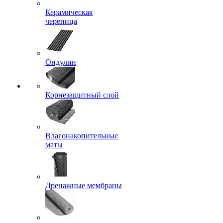
Керамическая
черепица
Ондулин
Корнезащитный слой
Влагонакопительные
маты
Дренажные мембраны