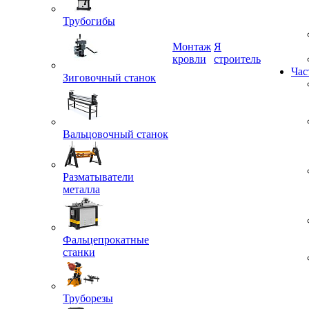
Трубогибы
Монтаж
Я
Зиговочный станок
кровли
строитель
Час
Вальцовочный станок
Разматыватели
металла
Фальцепрокатные
станки
Труборезы