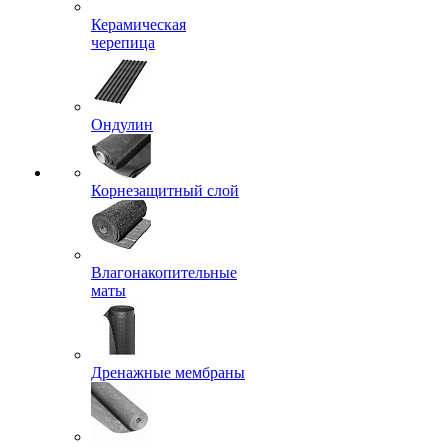
Керамическая
черепица
Ондулин
Корнезащитный слой
Влагонакопительные
маты
Дренажные мембраны