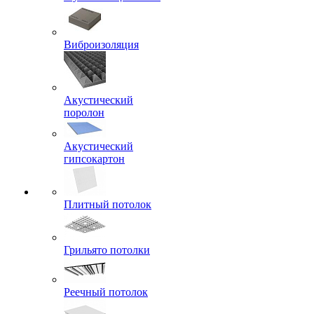
Виброизоляция
Акустический
поролон
Акустический
гипсокартон
Плитный потолок
Грильято потолки
Реечный потолок