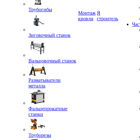
Трубогибы
Монтаж
Я
кровли
строитель
Зиговочный станок
Час
Вальцовочный станок
Разматыватели
металла
Фальцепрокатные
станки
Труборезы