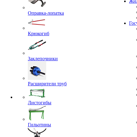
Проекты
Жил
Оправка-лопатка
Крюкогиб
Гос
Заклепочники
Расширители труб
Листогибы
Гильотины