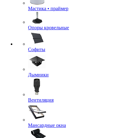
Мастика • праймер
Опоры кровельные
Софиты
Дымники
Вентиляция
Мансардные окна