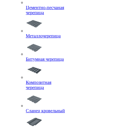
Цементно-песчаная
черепица
Металлочерепица
Битумная черепица
Композитная
черепица
Сланец кровельный