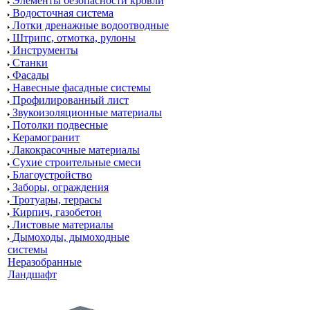
Элементы безопасности кровли
Водосточная система
Лотки дренажные водоотводные
Штрипс, отмотка, рулоны
Инструменты
Станки
Фасады
Навесные фасадные системы
Профилированный лист
Звукоизоляционные материалы
Потолки подвесные
Керамогранит
Лакокрасочные материалы
Сухие строительные смеси
Благоустройство
Заборы, ограждения
Тротуары, террасы
Кирпич, газобетон
Листовые материалы
Дымоходы, дымоходные
системы
Неразобранные
Ландшафт