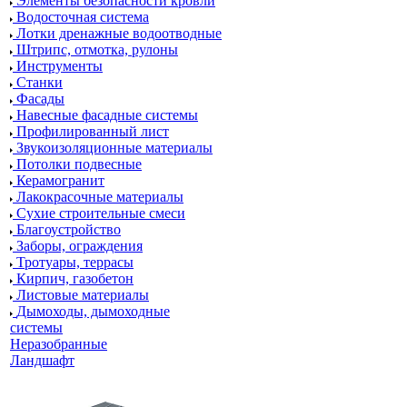
Элементы безопасности кровли
Водосточная система
Лотки дренажные водоотводные
Штрипс, отмотка, рулоны
Инструменты
Станки
Фасады
Навесные фасадные системы
Профилированный лист
Звукоизоляционные материалы
Потолки подвесные
Керамогранит
Лакокрасочные материалы
Сухие строительные смеси
Благоустройство
Заборы, ограждения
Тротуары, террасы
Кирпич, газобетон
Листовые материалы
Дымоходы, дымоходные
системы
Неразобранные
Ландшафт