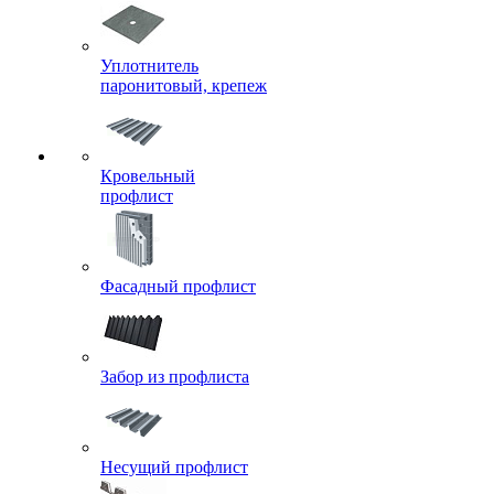
Кляммеры для
керамогранита
Уплотнитель
паронитовый, крепеж
Кровельный
профлист
Фасадный профлист
Забор из профлиста