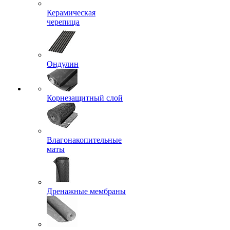
Керамическая
черепица
Ондулин
Корнезащитный слой
Влагонакопительные
маты
Дренажные мембраны