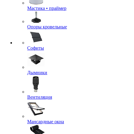
Мастика • праймер
Опоры кровельные
Софиты
Дымники
Вентиляция
Мансардные окна