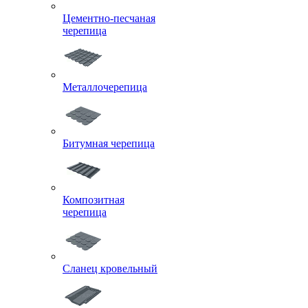
Цементно-песчаная
черепица
Металлочерепица
Битумная черепица
Композитная
черепица
Сланец кровельный