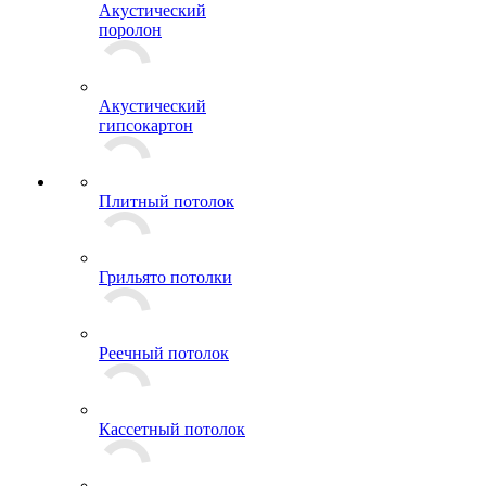
Виброизоляция
Акустический
поролон
Акустический
гипсокартон
Плитный потолок
Грильято потолки
Реечный потолок