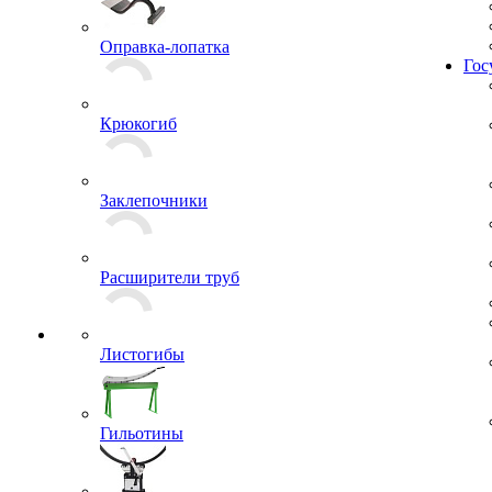
Жил
Оправка-лопатка
Гос
Крюкогиб
Заклепочники
Расширители труб
Листогибы
Гильотины