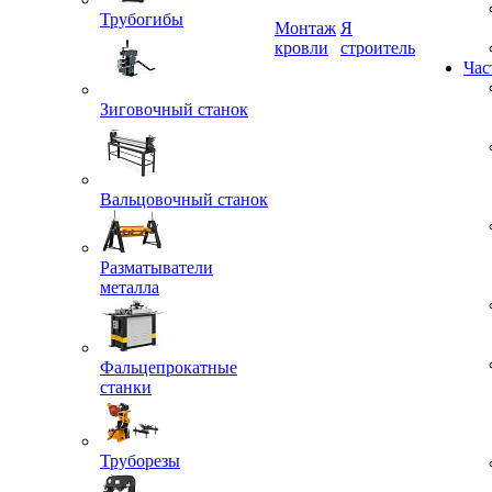
Трубогибы
Монтаж
Я
кровли
строитель
Час
Зиговочный станок
Вальцовочный станок
Разматыватели
металла
Фальцепрокатные
станки
Труборезы