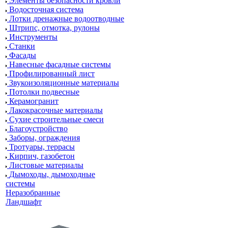
Элементы безопасности кровли
Водосточная система
Лотки дренажные водоотводные
Штрипс, отмотка, рулоны
Инструменты
Станки
Фасады
Навесные фасадные системы
Профилированный лист
Звукоизоляционные материалы
Потолки подвесные
Керамогранит
Лакокрасочные материалы
Сухие строительные смеси
Благоустройство
Заборы, ограждения
Тротуары, террасы
Кирпич, газобетон
Листовые материалы
Дымоходы, дымоходные
системы
Неразобранные
Ландшафт