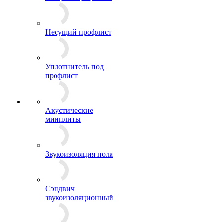
Забор из профлиста
Несущий профлист
Уплотнитель под
профлист
Акустические
минплиты
Звукоизоляция пола
Сэндвич
звукоизоляционный