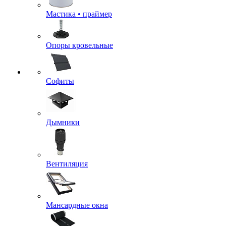
Мастика • праймер
Опоры кровельные
Софиты
Дымники
Вентиляция
Мансардные окна