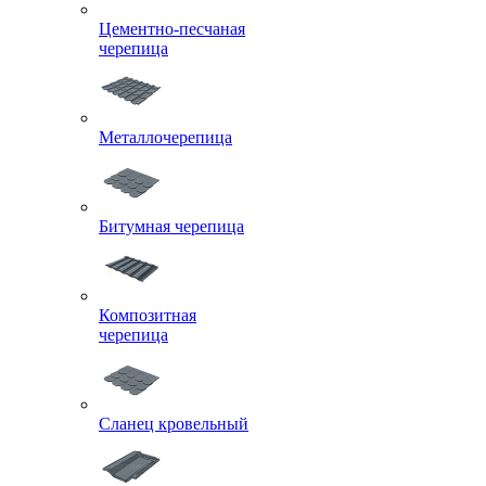
Цементно-песчаная
черепица
Металлочерепица
Битумная черепица
Композитная
черепица
Сланец кровельный