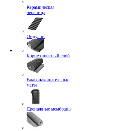
Керамическая
черепица
Ондулин
Корнезащитный слой
Влагонакопительные
маты
Дренажные мембраны