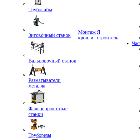
Трубогибы
Монтаж
Я
кровли
строитель
Зиговочный станок
Час
Вальцовочный станок
Разматыватели
металла
Фальцепрокатные
станки
Труборезы