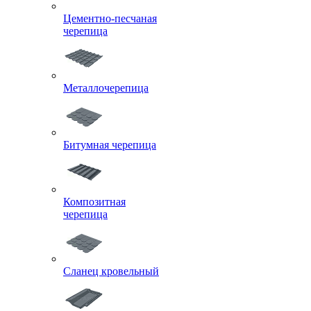
Цементно-песчаная
черепица
Металлочерепица
Битумная черепица
Композитная
черепица
Сланец кровельный