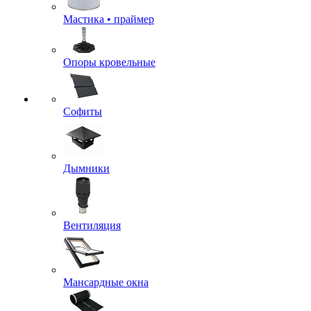
Мастика • праймер
Опоры кровельные
Софиты
Дымники
Вентиляция
Мансардные окна