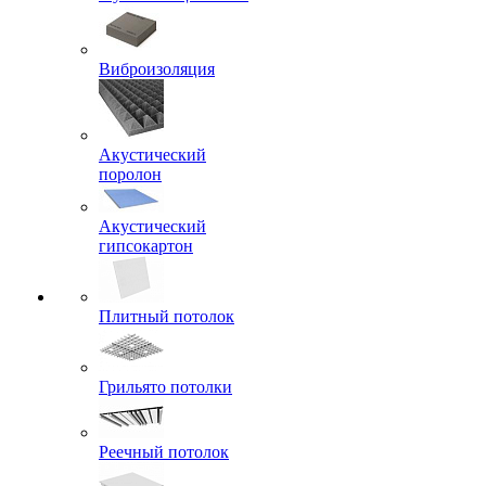
Виброизоляция
Акустический
поролон
Акустический
гипсокартон
Плитный потолок
Грильято потолки
Реечный потолок