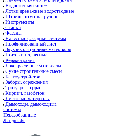
Элементы безопасности кровли
Водосточная система
Лотки дренажные водоотводные
Штрипс, отмотка, рулоны
Инструменты
Станки
Фасады
Навесные фасадные системы
Профилированный лист
Звукоизоляционные материалы
Потолки подвесные
Керамогранит
Лакокрасочные материалы
Сухие строительные смеси
Благоустройство
Заборы, ограждения
Тротуары, террасы
Кирпич, газобетон
Листовые материалы
Дымоходы, дымоходные
системы
Неразобранные
Ландшафт