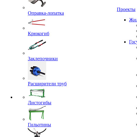
Проекты
Оправка-лопатка
Жил
Крюкогиб
Гос
Заклепочники
Расширители труб
Листогибы
Гильотины