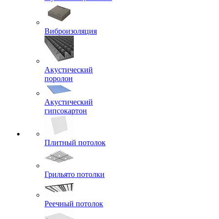
Виброизоляция
Акустический
поролон
Акустический
гипсокартон
Плитный потолок
Грильято потолки
Реечный потолок