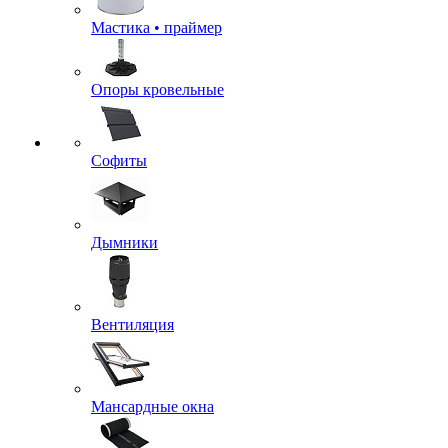
Мастика • праймер
Опоры кровельные
Софиты
Дымники
Вентиляция
Мансардные окна