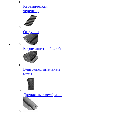
Керамическая
черепица
Ондулин
Корнезащитный слой
Влагонакопительные
маты
Дренажные мембраны