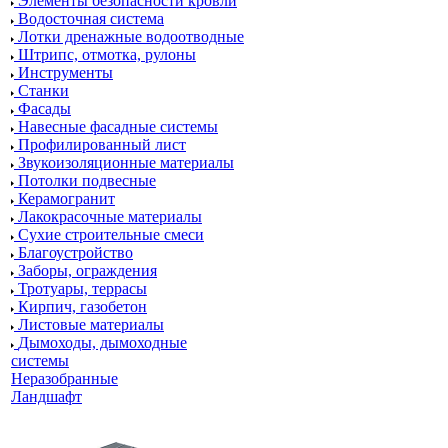
Элементы безопасности кровли
Водосточная система
Лотки дренажные водоотводные
Штрипс, отмотка, рулоны
Инструменты
Станки
Фасады
Навесные фасадные системы
Профилированный лист
Звукоизоляционные материалы
Потолки подвесные
Керамогранит
Лакокрасочные материалы
Сухие строительные смеси
Благоустройство
Заборы, ограждения
Тротуары, террасы
Кирпич, газобетон
Листовые материалы
Дымоходы, дымоходные
системы
Неразобранные
Ландшафт