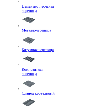
Цементно-песчаная
черепица
Металлочерепица
Битумная черепица
Композитная
черепица
Сланец кровельный