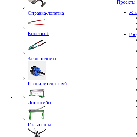
Проекты
Оправка-лопатка
Жил
Крюкогиб
Гос
Заклепочники
Расширители труб
Листогибы
Гильотины