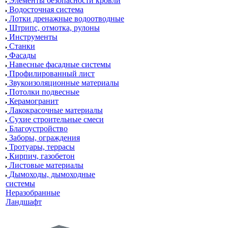
Элементы безопасности кровли
Водосточная система
Лотки дренажные водоотводные
Штрипс, отмотка, рулоны
Инструменты
Станки
Фасады
Навесные фасадные системы
Профилированный лист
Звукоизоляционные материалы
Потолки подвесные
Керамогранит
Лакокрасочные материалы
Сухие строительные смеси
Благоустройство
Заборы, ограждения
Тротуары, террасы
Кирпич, газобетон
Листовые материалы
Дымоходы, дымоходные
системы
Неразобранные
Ландшафт