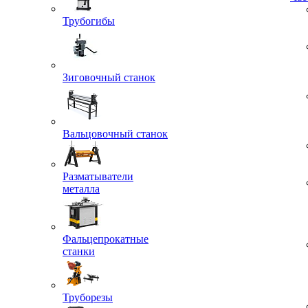
кровли
строитель
Час
Трубогибы
Зиговочный станок
Вальцовочный станок
Разматыватели
металла
Фальцепрокатные
станки
Труборезы