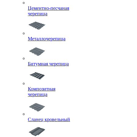
Цементно-песчаная
черепица
Металлочерепица
Битумная черепица
Композитная
черепица
Сланец кровельный