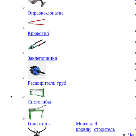
Гос
Оправка-лопатка
Крюкогиб
Заклепочники
Расширители труб
Листогибы
Гильотины
Монтаж
Я