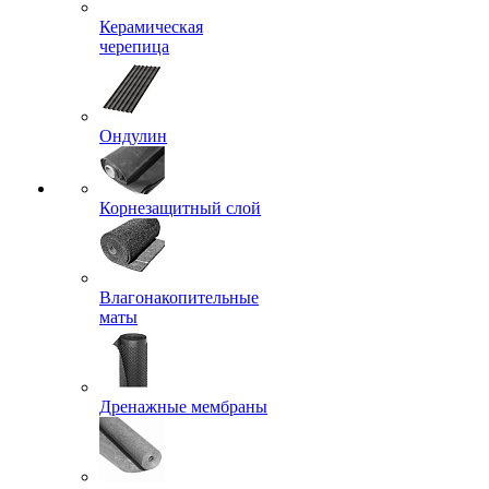
Керамическая
черепица
Ондулин
Корнезащитный слой
Влагонакопительные
маты
Дренажные мембраны