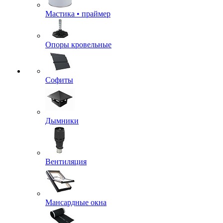
Мастика • праймер
Опоры кровельные
Софиты
Дымники
Вентиляция
Мансардные окна