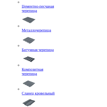
Цементно-песчаная
черепица
Металлочерепица
Битумная черепица
Композитная
черепица
Сланец кровельный