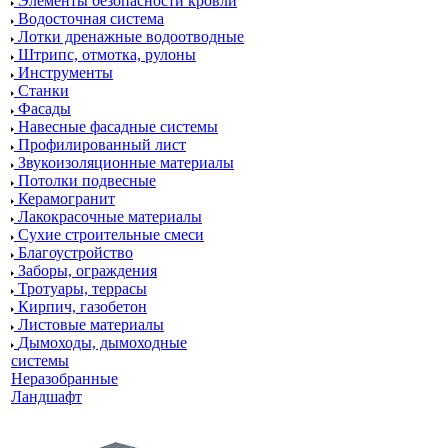
Элементы безопасности кровли
Водосточная система
Лотки дренажные водоотводные
Штрипс, отмотка, рулоны
Инструменты
Станки
Фасады
Навесные фасадные системы
Профилированный лист
Звукоизоляционные материалы
Потолки подвесные
Керамогранит
Лакокрасочные материалы
Сухие строительные смеси
Благоустройство
Заборы, ограждения
Тротуары, террасы
Кирпич, газобетон
Листовые материалы
Дымоходы, дымоходные
системы
Неразобранные
Ландшафт