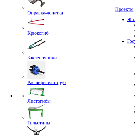
Проекты
Оправка-лопатка
Жил
Крюкогиб
Гос
Заклепочники
Расширители труб
Листогибы
Гильотины