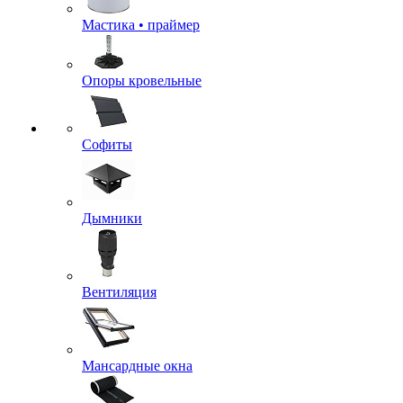
Мастика • праймер
Опоры кровельные
Софиты
Дымники
Вентиляция
Мансардные окна