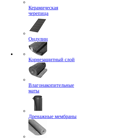
Керамическая
черепица
Ондулин
Корнезащитный слой
Влагонакопительные
маты
Дренажные мембраны