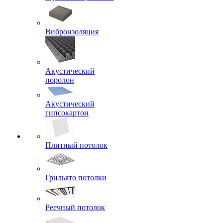
Виброизоляция
Акустический
поролон
Акустический
гипсокартон
Плитный потолок
Грильято потолки
Реечный потолок