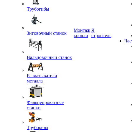
Трубогибы
Монтаж
Я
кровли
строитель
Зиговочный станок
Час
Вальцовочный станок
Разматыватели
металла
Фальцепрокатные
станки
Труборезы