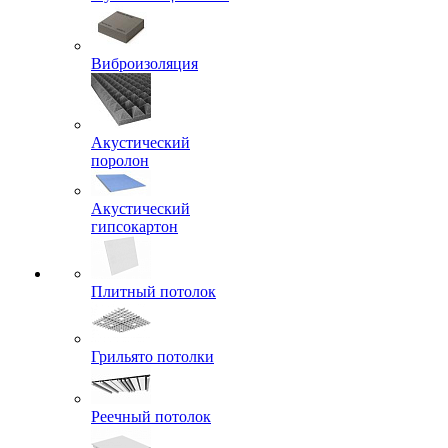
Виброизоляция
Акустический
поролон
Акустический
гипсокартон
Плитный потолок
Грильято потолки
Реечный потолок