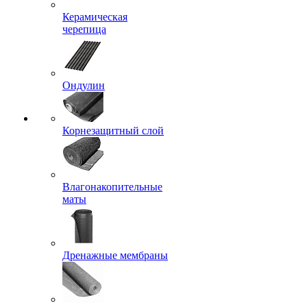
Керамическая
черепица
Ондулин
Корнезащитный слой
Влагонакопительные
маты
Дренажные мембраны