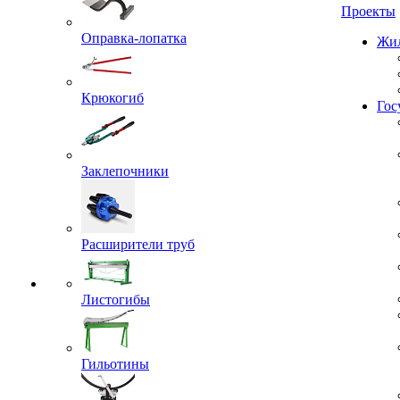
Проекты
Оправка-лопатка
Жил
Крюкогиб
Гос
Заклепочники
Расширители труб
Листогибы
Гильотины