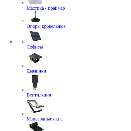
Мастика • праймер
Опоры кровельные
Софиты
Дымники
Вентиляция
Мансардные окна