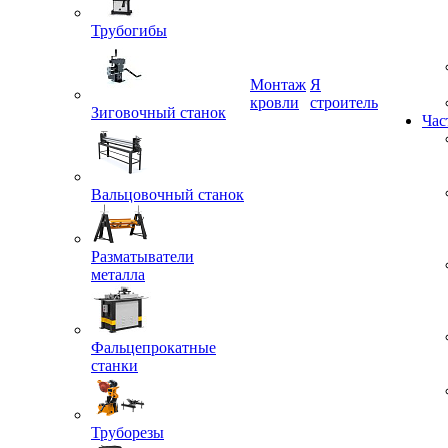
Трубогибы
Монтаж
Я
кровли
строитель
Зиговочный станок
Час
Вальцовочный станок
Разматыватели
металла
Фальцепрокатные
станки
Труборезы