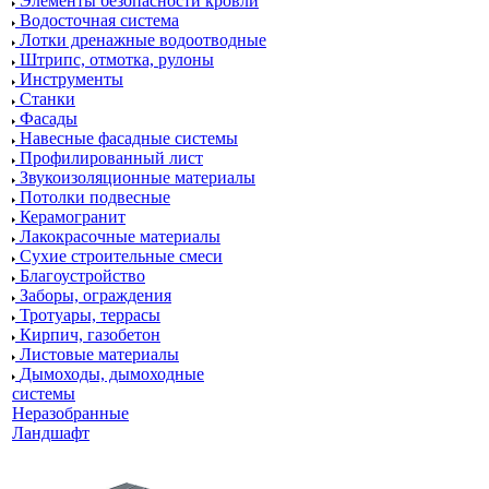
Элементы безопасности кровли
Водосточная система
Лотки дренажные водоотводные
Штрипс, отмотка, рулоны
Инструменты
Станки
Фасады
Навесные фасадные системы
Профилированный лист
Звукоизоляционные материалы
Потолки подвесные
Керамогранит
Лакокрасочные материалы
Сухие строительные смеси
Благоустройство
Заборы, ограждения
Тротуары, террасы
Кирпич, газобетон
Листовые материалы
Дымоходы, дымоходные
системы
Неразобранные
Ландшафт