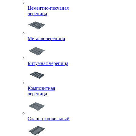
Цементно-песчаная
черепица
Металлочерепица
Битумная черепица
Композитная
черепица
Сланец кровельный