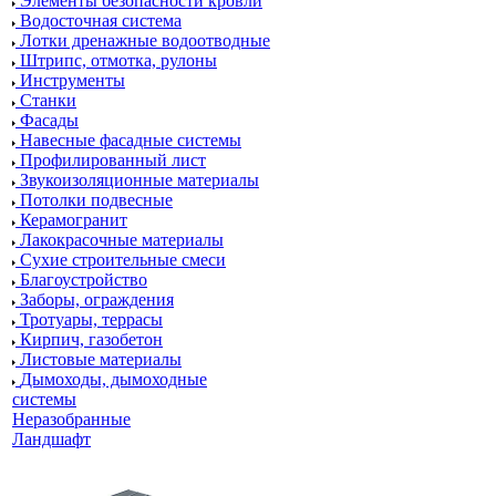
Элементы безопасности кровли
Водосточная система
Лотки дренажные водоотводные
Штрипс, отмотка, рулоны
Инструменты
Станки
Фасады
Навесные фасадные системы
Профилированный лист
Звукоизоляционные материалы
Потолки подвесные
Керамогранит
Лакокрасочные материалы
Сухие строительные смеси
Благоустройство
Заборы, ограждения
Тротуары, террасы
Кирпич, газобетон
Листовые материалы
Дымоходы, дымоходные
системы
Неразобранные
Ландшафт