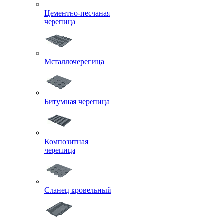
Цементно-песчаная
черепица
Металлочерепица
Битумная черепица
Композитная
черепица
Сланец кровельный