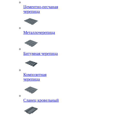
Цементно-песчаная
черепица
Металлочерепица
Битумная черепица
Композитная
черепица
Сланец кровельный