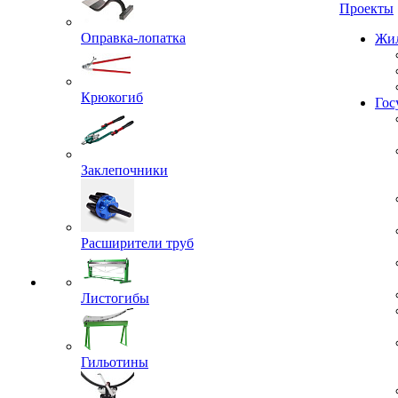
Проекты
Оправка-лопатка
Жил
Крюкогиб
Гос
Заклепочники
Расширители труб
Листогибы
Гильотины