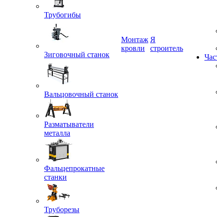
Трубогибы
Монтаж
Я
Зиговочный станок
кровли
строитель
Час
Вальцовочный станок
Разматыватели
металла
Фальцепрокатные
станки
Труборезы