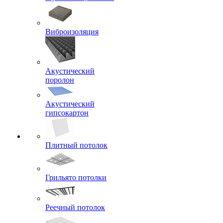
Виброизоляция
Акустический
поролон
Акустический
гипсокартон
Плитный потолок
Грильято потолки
Реечный потолок