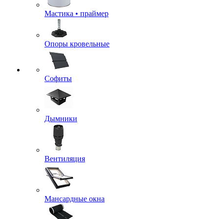
Мастика • праймер
Опоры кровельные
Софиты
Дымники
Вентиляция
Мансардные окна