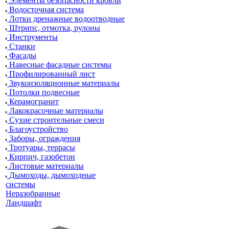
Элементы безопасности кровли
Водосточная система
Лотки дренажные водоотводные
Штрипс, отмотка, рулоны
Инструменты
Станки
Фасады
Навесные фасадные системы
Профилированный лист
Звукоизоляционные материалы
Потолки подвесные
Керамогранит
Лакокрасочные материалы
Сухие строительные смеси
Благоустройство
Заборы, ограждения
Тротуары, террасы
Кирпич, газобетон
Листовые материалы
Дымоходы, дымоходные
системы
Неразобранные
Ландшафт