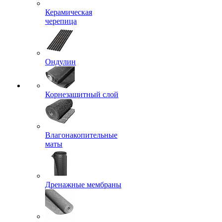
Керамическая
черепица
Ондулин
Корнезащитный слой
Влагонакопительные
маты
Дренажные мембраны