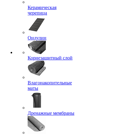
Керамическая
черепица
Ондулин
Корнезащитный слой
Влагонакопительные
маты
Дренажные мембраны