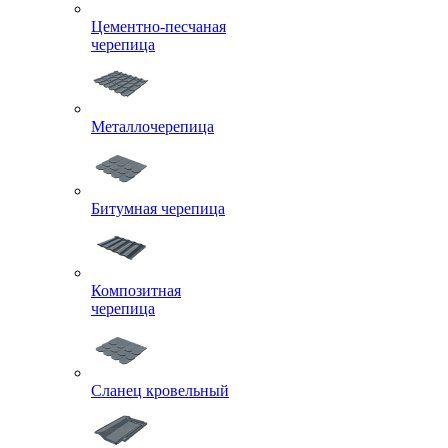
Цементно-песчаная
черепица
Металлочерепица
Битумная черепица
Композитная
черепица
Сланец кровельный