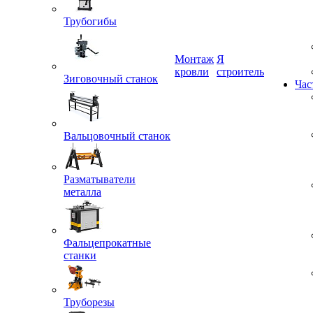
Трубогибы
Монтаж
Я
Зиговочный станок
кровли
строитель
Час
Вальцовочный станок
Разматыватели
металла
Фальцепрокатные
станки
Труборезы