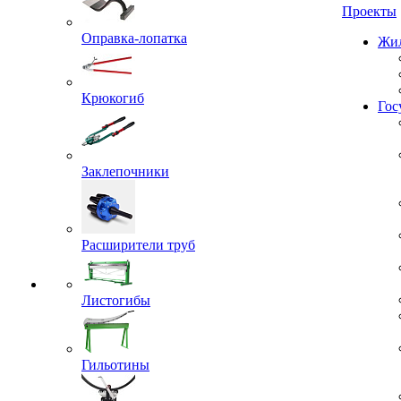
Проекты
Оправка-лопатка
Жил
Крюкогиб
Гос
Заклепочники
Расширители труб
Листогибы
Гильотины