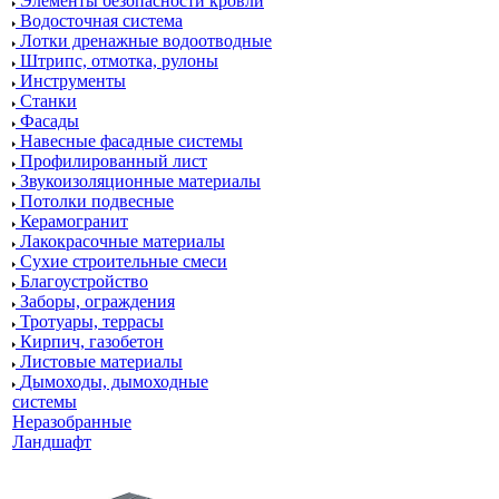
Элементы безопасности кровли
Водосточная система
Лотки дренажные водоотводные
Штрипс, отмотка, рулоны
Инструменты
Станки
Фасады
Навесные фасадные системы
Профилированный лист
Звукоизоляционные материалы
Потолки подвесные
Керамогранит
Лакокрасочные материалы
Сухие строительные смеси
Благоустройство
Заборы, ограждения
Тротуары, террасы
Кирпич, газобетон
Листовые материалы
Дымоходы, дымоходные
системы
Неразобранные
Ландшафт