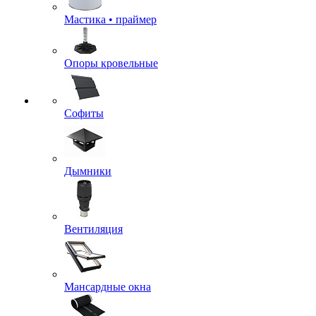
Мастика • праймер
Опоры кровельные
Софиты
Дымники
Вентиляция
Мансардные окна