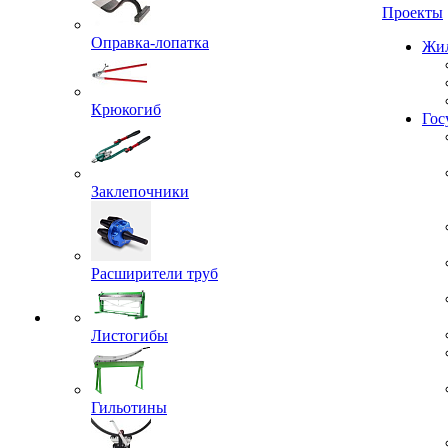
Проекты
Оправка-лопатка
Жил
Крюкогиб
Гос
Заклепочники
Расширители труб
Листогибы
Гильотины