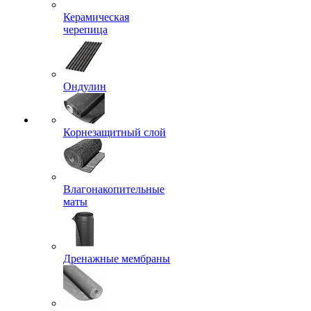
Керамическая
черепица
Ондулин
Корнезащитный слой
Влагонакопительные
маты
Дренажные мембраны