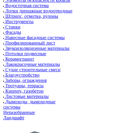
Элементы безопасности кровли
Водосточная система
Лотки дренажные водоотводные
Штрипс, отмотка, рулоны
Инструменты
Станки
Фасады
Навесные фасадные системы
Профилированный лист
Звукоизоляционные материалы
Потолки подвесные
Керамогранит
Лакокрасочные материалы
Сухие строительные смеси
Благоустройство
Заборы, ограждения
Тротуары, террасы
Кирпич, газобетон
Листовые материалы
Дымоходы, дымоходные
системы
Неразобранные
Ландшафт