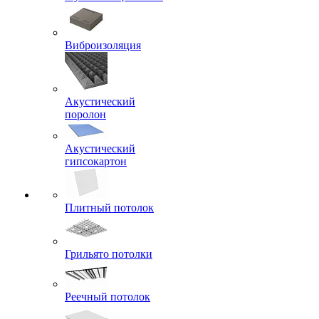
Виброизоляция
Акустический
поролон
Акустический
гипсокартон
Плитный потолок
Грильято потолки
Реечный потолок