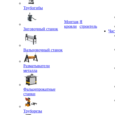
Трубогибы
Монтаж
Я
Зиговочный станок
кровли
строитель
Час
Вальцовочный станок
Разматыватели
металла
Фальцепрокатные
станки
Труборезы