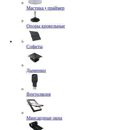
Мастика • праймер
Опоры кровельные
Софиты
Дымники
Вентиляция
Мансардные окна