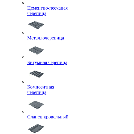
Цементно-песчаная
черепица
Металлочерепица
Битумная черепица
Композитная
черепица
Сланец кровельный