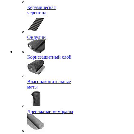
Керамическая
черепица
Ондулин
Корнезащитный слой
Влагонакопительные
маты
Дренажные мембраны