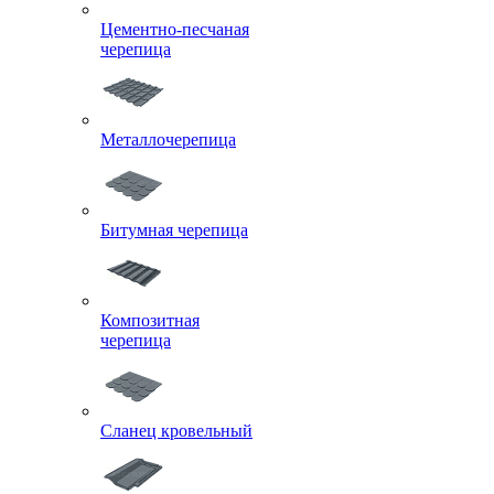
Цементно-песчаная
черепица
Металлочерепица
Битумная черепица
Композитная
черепица
Сланец кровельный