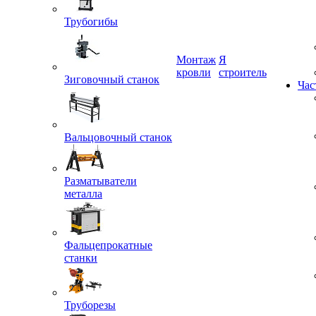
Трубогибы
Монтаж
Я
кровли
строитель
Зиговочный станок
Час
Вальцовочный станок
Разматыватели
металла
Фальцепрокатные
станки
Труборезы