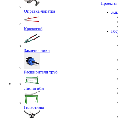
Проекты
Оправка-лопатка
Жил
Крюкогиб
Гос
Заклепочники
Расширители труб
Листогибы
Гильотины