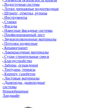
Элементы безопасности кровли
Водосточная система
Лотки дренажные водоотводные
Штрипс, отмотка, рулоны
Инструменты
Станки
Фасады
Навесные фасадные системы
Профилированный лист
Звукоизоляционные материалы
Потолки подвесные
Керамогранит
Лакокрасочные материалы
Сухие строительные смеси
Благоустройство
Заборы, ограждения
Тротуары, террасы
Кирпич, газобетон
Листовые материалы
Дымоходы, дымоходные
системы
Неразобранные
Ландшафт