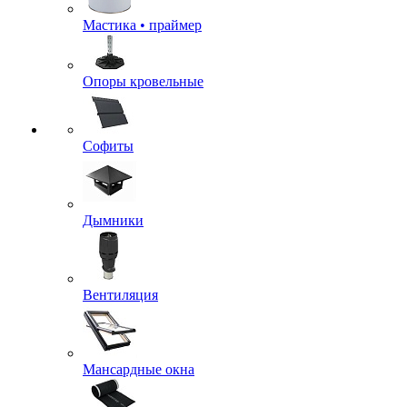
Мастика • праймер
Опоры кровельные
Софиты
Дымники
Вентиляция
Мансардные окна