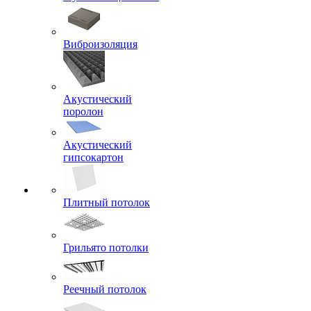
Виброизоляция
Акустический
поролон
Акустический
гипсокартон
Плитный потолок
Грильято потолки
Реечный потолок